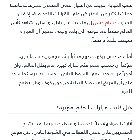
عقب النهاية، خرجت من الجهاز الفني المصري تصريحات غاضبة
حملت الكثير من الاعتراض على القرارات التحكيمية، إذ قال
المدرب
حسام حسن
إن ما حدث غير عادل، وإنه لن يشاهد كأس
العالم مجدداً بعد عودته إلى بلده وبيته، معتبراً أن المباراة
شهدت ظلماً واضحاً.
أما مصطفى زيكو، فظهر متأثراً بشدة وهو يصف ما جرى،
مؤكداً أن منتخب مصر قدّم مباراة كبيرة أمام بطل العالم، وأن
أموراً غريبة حدثت في الشوط الثاني، بحسب تعبيره، كما شدد
على أن الفريق لعب منذ البداية من دون خوف وكان يطمح
للفوز.
هل كانت قرارات الحكم مؤثرة؟
أثارت المواجهة جدلاً تحكيمياً واسعاً، خصوصاً بعد احتجاج
المصريين على بعض اللقطات في الشوط الثاني، لكن موقع