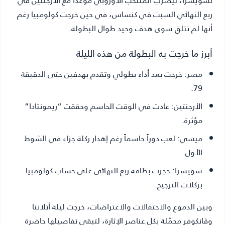
ربع النهائي السبت في كنساس، في حين خرجت كولومبيا رغم
أنها لم تتلق سوى هدف وحيد طوال البطولة.
أبرز ما خرجت به البطولة من هذه الليلة
مصر:
خرجت بعد أداء بطولي وتقدم بهدفين حتى الدقيقة
79.
الأرجنتين:
عادت في الوقت الحاسم وحققت “ريمونتادا”
مؤثرة.
ميسي:
لعب دوراً حاسماً رغم إهدار ركلة جزاء في الشوط
الأول.
سويسرا:
حجزت بطاقة ربع النهائي على حساب كولومبيا
بركلات الترجيح.
وبين الدموع والاحتفالات والاعتراضات، خرجت ليلة أتلانتا
وڤانكوفر محمّلة بكل عناصر الإثارة، لتبقى تفاصيلها حاضرة