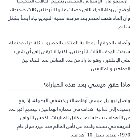
“أرشيفو فار” الإسباني المختص بتقييم الحالات التحكيمية
أوضح أن ركلة الجزاء التي حصلت عليها الأرجنتين كانت صحيحة،
وأن إلغاء هدف لمصر بعد مراجعة تقنية الفيديو جاء أيضاً بشكل
سليم.
وأضاف الموقع أن مطالبة المنتخب المصري بركلة جزاء محتملة
سبقت الهدف الثالث للأرجنتين، لكنها لا ترقى إلى أي شيء
على الإطلاق، وهو ما زاد من حدة النقاش بعد اللقاء بين
الجماهير والمتابعين.
ماذا حقق ميسي بعد هذه المباراة؟
واصل ليونيل ميسي أرقامه التاريخية في البطولة، إذ رفع
رصيده إلى ثمانية أهداف في صدارة الهدافين، ليصبح أكبر عدد
من الأهداف يسجله لاعب خلال المباريات الخمس الأولى
لفريقه في نسخة واحدة من كأس العالم منذ غيرد مولر عام
1970، عندما سجل 10 أهداف.