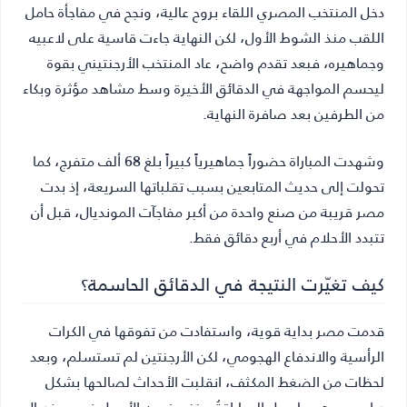
دخل المنتخب المصري اللقاء بروح عالية، ونجح في مفاجأة حامل
اللقب منذ الشوط الأول، لكن النهاية جاءت قاسية على لاعبيه
وجماهيره، فبعد تقدم واضح، عاد المنتخب الأرجنتيني بقوة
ليحسم المواجهة في الدقائق الأخيرة وسط مشاهد مؤثرة وبكاء
من الطرفين بعد صافرة النهاية.
وشهدت المباراة حضوراً جماهيرياً كبيراً بلغ 68 ألف متفرج، كما
تحولت إلى حديث المتابعين بسبب تقلباتها السريعة، إذ بدت
مصر قريبة من صنع واحدة من أكبر مفاجآت المونديال، قبل أن
تتبدد الأحلام في أربع دقائق فقط.
كيف تغيّرت النتيجة في الدقائق الحاسمة؟
قدمت مصر بداية قوية، واستفادت من تفوقها في الكرات
الرأسية والاندفاع الهجومي، لكن الأرجنتين لم تستسلم، وبعد
لحظات من الضغط المكثف، انقلبت الأحداث لصالحها بشكل
درامي، وهو ما جعل المباراة تُصنف ضمن الأجمل في مونديال