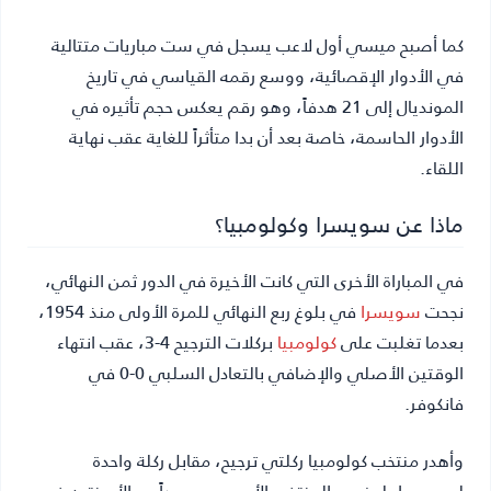
كما أصبح ميسي أول لاعب يسجل في ست مباريات متتالية
في الأدوار الإقصائية، ووسع رقمه القياسي في تاريخ
المونديال إلى 21 هدفاً، وهو رقم يعكس حجم تأثيره في
الأدوار الحاسمة، خاصة بعد أن بدا متأثراً للغاية عقب نهاية
اللقاء.
ماذا عن سويسرا وكولومبيا؟
في المباراة الأخرى التي كانت الأخيرة في الدور ثمن النهائي،
نجحت
سويسرا
في بلوغ ربع النهائي للمرة الأولى منذ 1954،
بعدما تغلبت على
كولومبيا
بركلات الترجيح 4-3، عقب انتهاء
الوقتين الأصلي والإضافي بالتعادل السلبي 0-0 في
فانكوفر.
وأهدر منتخب كولومبيا ركلتي ترجيح، مقابل ركلة واحدة
لسويسرا، ليضرب المنتخب الأوروبي موعداً مع الأرجنتين في