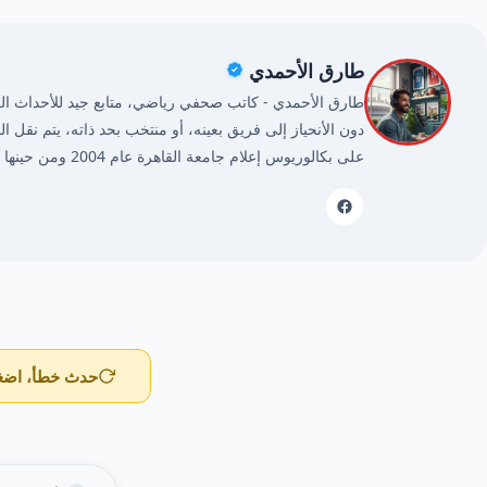
طارق الأحمدي
طارق الأحمدي - كاتب صحفي رياضي، متابع جيد للأحداث الريا
دون الأنحياز إلى فريق بعينه، أو منتخب بحد ذاته، يتم نقل ا
على بكالوريوس إعلام جامعة القاهرة عام 2004 ومن حينها وأنا أمارس مهنتي بكل حُب وشغف.