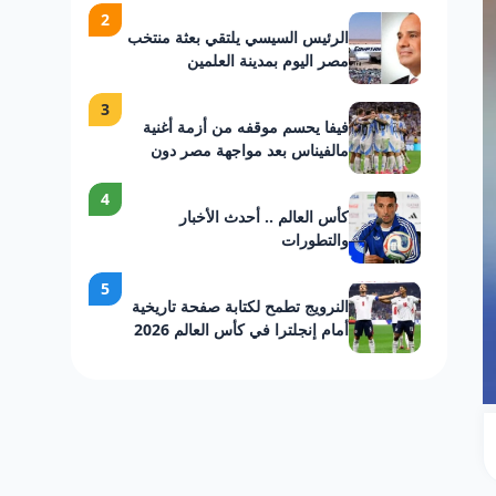
2
الرئيس السيسي يلتقي بعثة منتخب
مصر اليوم بمدينة العلمين
3
فيفا يحسم موقفه من أزمة أغنية
مالفيناس بعد مواجهة مصر دون
عقوبات على الأرجنتين
4
كأس العالم .. أحدث الأخبار
والتطورات
5
النرويج تطمح لكتابة صفحة تاريخية
أمام إنجلترا في كأس العالم 2026