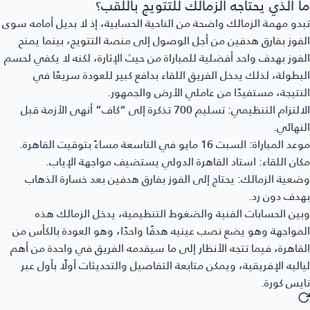
ما الذي يحتاجه الزمالك للتتويج باللقب؟
تبدو مهمة الزمالك واضحة من الناحية الحسابية، إذ لا بديل أمامه سوى
الفوز بفارق هدفين من أجل الوصول إلى منصة التتويج، بينما يمنح
الفوز بهدف واحد أفضلية للمباراة من حيث الإثارة، لكنه لا يكفي لحسم
البطولة، لذلك يدخل الفريق اللقاء بدافع كبير للعودة سريعًا في
النتيجة، مستفيدًا من عاملي الأرض والجمهور.
الالتزام التنظيمي:
تسليم 700 تذكرة إلى “كاف” أنهى الأزمة قبل
النهائي.
موعد المباراة:
السبت 16 مايو في التاسعة مساءً بتوقيت القاهرة.
مكان اللقاء:
استاد القاهرة الدولي يستضيف مواجهة الإياب.
وضعية الزمالك:
يحتاج إلى الفوز بفارق هدفين بعد خسارة الذهاب
بهدف دون رد.
وبين الحسابات الفنية والضغوط التنظيمية، يدخل الزمالك هذه
المواجهة وهو يضع نصب عينيه هدفًا واحدًا، وهو العودة بالكأس من
القاهرة، فيما تتجه الأنظار إلى ما سيقدمه الفريق في واحدة من أهم
لياليه الإفريقية، ويمكن متابعة التفاصيل والتحديثات أولًا بأول عبر
نايس كورة
.