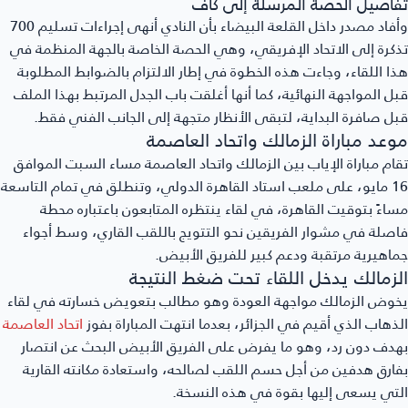
تفاصيل الحصة المرسلة إلى كاف
وأفاد مصدر داخل القلعة البيضاء بأن النادي أنهى إجراءات تسليم 700
تذكرة إلى الاتحاد الإفريقي، وهي الحصة الخاصة بالجهة المنظمة في
هذا اللقاء، وجاءت هذه الخطوة في إطار الالتزام بالضوابط المطلوبة
قبل المواجهة النهائية، كما أنها أغلقت باب الجدل المرتبط بهذا الملف
قبل صافرة البداية، لتبقى الأنظار متجهة إلى الجانب الفني فقط.
موعد مباراة الزمالك واتحاد العاصمة
تقام مباراة الإياب بين الزمالك واتحاد العاصمة مساء السبت الموافق
16 مايو، على ملعب استاد القاهرة الدولي، وتنطلق في تمام التاسعة
مساءً بتوقيت القاهرة، في لقاء ينتظره المتابعون باعتباره محطة
فاصلة في مشوار الفريقين نحو التتويج باللقب القاري، وسط أجواء
جماهيرية مرتقبة ودعم كبير للفريق الأبيض.
الزمالك يدخل اللقاء تحت ضغط النتيجة
يخوض الزمالك مواجهة العودة وهو مطالب بتعويض خسارته في لقاء
الذهاب الذي أقيم في الجزائر، بعدما انتهت المباراة بفوز
اتحاد العاصمة
بهدف دون رد، وهو ما يفرض على الفريق الأبيض البحث عن انتصار
بفارق هدفين من أجل حسم اللقب لصالحه، واستعادة مكانته القارية
التي يسعى إليها بقوة في هذه النسخة.