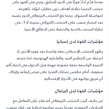
بعدما قدّم أداءً قويًا في الدور السابق، ونجح في الفوز على
منتخب النمسا بثلاثة أهداف دون مقابل، ليؤكد جاهزيته
لمواصلة المشوار، بينما بلغ المنتخب البرتغالي الدور نفسه
بعد انتصار صعب على المنتخب الكرواتي بنتيجة 2-1، في
مباراة اتسمت بالندية والضغط حتى الدقائق الأخيرة.
مؤشرات القوة لدى إسبانيا
يظهر المنتخب الإسباني بثقة واضحة بعد فوزه الأخير، إذ
استفاد من التنظيم الجيد والفاعلية الهجومية، كما منحته
النتيجة الواسعة دفعة معنوية مهمة قبل الدخول في اختبار أكثر
صعوبة، أمام منافس يمتلك القدرة على فرض إيقاعه وإرباك
أي فريق يواجهه في الأدوار الإقصائية.
مؤشرات القوة لدى البرتغال
من جانبه، أثبت المنتخب البرتغالي أنه قادر على التعامل مع
المباريات المعقدة، بعدما حسم مواجهة كرواتيا في لقاء صعب،