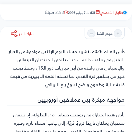
طارق الأحمدي
2:53 صباحًا
الثلاثاء 7 يوليو 2026
−
+
حجم الخط
شارك الخبر
كأس العالم 2026
، تشهد مساء اليوم الإثنين مواجهة من العيار
الثقيل في ملعب دالاس، حيث يلتقي المنتخبان البرتغالي
والإسباني في واحدة من أبرز مباريات دور الـ16، وسط ترقب
كبير من جماهير كرة القدم، لما تحمله القمة الإيبيرية من قيمة
فنية عالية وطموح واضح لبلوغ ربع النهائي.
مواجهة مبكرة بين عملاقين أوروبيين
تأتي هذه المباراة في توقيت حساس من البطولة، إذ يلتقي
منتخبان يملكان تاريخًا كرويًا ثريًا، إلى جانب أسماء بارزة وخبرة
واسعة في المواجهات الكبرى، وهو ما يجعل اللقاء مفتوحًا