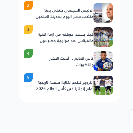
2
الرئيس السيسي يلتقي بعثة
منتخب مصر اليوم بمدينة العلمين
3
فيفا يحسم موقفه من أزمة أغنية
مالفيناس بعد مواجهة مصر دون
عقوبات على الأرجنتين
4
كأس العالم .. أحدث الأخبار
والتطورات
5
النرويج تطمح لكتابة صفحة تاريخية
أمام إنجلترا في كأس العالم 2026