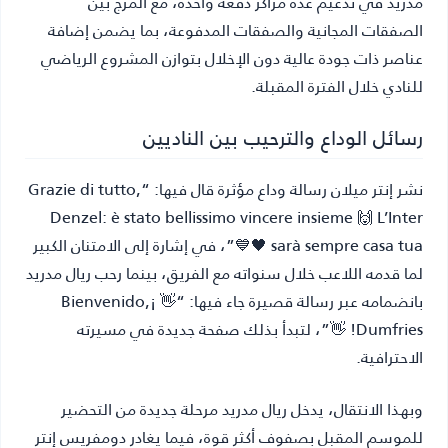
مدريد في تدعيم عدة مراكز دفعة واحدة، مع المزج بين
الصفقات المجانية والصفقات المدفوعة، بما يضمن إضافة
عناصر ذات جودة عالية دون الإخلال بتوازن المشروع الرياضي
للنادي خلال الفترة المقبلة.
رسائل الوداع والترحيب بين الناديين
نشر إنتر ميلان رسالة وداع مؤثرة قال فيها: “Grazie di tutto,
Denzel: è stato bellissimo vincere insieme 🙌 L’Inter
sarà sempre casa tua 🖤💙”، في إشارة إلى الامتنان الكبير
لما قدمه اللاعب خلال سنواته مع الفريق، بينما رحب ريال مدريد
بانضمامه عبر رسالة قصيرة جاء فيها: “👋 ¡Bienvenido,
Dumfries! 👋”، لتبدأ بذلك صفحة جديدة في مسيرته
الاحترافية.
وبهذا الانتقال، يدخل ريال مدريد مرحلة جديدة من التحضير
للموسم المقبل بصفوف أكثر قوة، فيما يغادر دومفريس إنتر