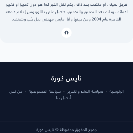
فريق بعينه، أو منتخب بحد ذاته، يتم نقل الخبر كما هو دون تمييز أو تغيير
لحقائق، وذلك بعد التدقيق والتحقيق، حاصل على بكالوريوس إعلام جامعة
القاهرة عام 2004 ومن حينها وأنا أمارس مهنتي بكل حُب وشغف.
نايس كورة
الرئيسية
سياسة النشر والتحرير
سياسة الخصوصية
من نحن
أتصل بنا
جميع الحقوق محفوظة © نايس كورة