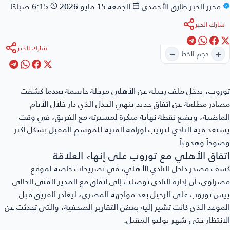
محرر الخبر
طارق الأحمدي
الجمعة 15 مايو 2026
6:15 صباحًا
شارك الخبر
شارك الخبر
−
+
حجم الخط
توروب
، يدخل ملف رحيله عن الأهلي مرحلة حاسمة بعدما كشفت
مصادر مطلعة عن اتفاق جديد ينهي الجدل الذي دار خلال الأيام
الماضية، ويضع نقطة نهاية مبكرة لمسيرته مع الفريق، في وقت
يستعد فيه النادي لترتيب أوراقه الفنية للموسم المقبل بشكل أكثر
وضوحاً وهدوءاً.
اتفاق الأهلي مع توروب على إنهاء العلاقة
كشف مصدر داخل النادي الأهلي، في تصريحات خاصة لموقع
مصراوي، أن إدارة النادي توصلت إلى اتفاق مع المدير الفني الحالي
ييس توروب على الرحيل بعد مواجهة المصري، ليغادر الفريق قبل
الموعد الذي كانت تشير إليه بعض التقارير الصحفية، والتي تحدثت عن
الانتظار حتى شهر يوليو المقبل.