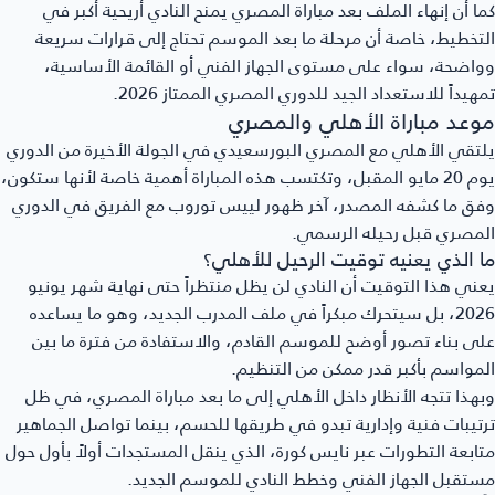
كما أن إنهاء الملف بعد مباراة المصري يمنح النادي أريحية أكبر في
التخطيط، خاصة أن مرحلة ما بعد الموسم تحتاج إلى قرارات سريعة
وواضحة، سواء على مستوى الجهاز الفني أو القائمة الأساسية،
تمهيداً للاستعداد الجيد للدوري المصري الممتاز 2026.
موعد مباراة الأهلي والمصري
يلتقي الأهلي مع المصري البورسعيدي في الجولة الأخيرة من الدوري
يوم 20 مايو المقبل، وتكتسب هذه المباراة أهمية خاصة لأنها ستكون،
وفق ما كشفه المصدر، آخر ظهور لييس توروب مع الفريق في الدوري
المصري قبل رحيله الرسمي.
ما الذي يعنيه توقيت الرحيل للأهلي؟
يعني هذا التوقيت أن النادي لن يظل منتظراً حتى نهاية شهر يونيو
2026، بل سيتحرك مبكراً في ملف المدرب الجديد، وهو ما يساعده
على بناء تصور أوضح للموسم القادم، والاستفادة من فترة ما بين
المواسم بأكبر قدر ممكن من التنظيم.
وبهذا تتجه الأنظار داخل الأهلي إلى ما بعد مباراة المصري، في ظل
ترتيبات فنية وإدارية تبدو في طريقها للحسم، بينما تواصل الجماهير
متابعة التطورات عبر نايس كورة، الذي ينقل المستجدات أولاً بأول حول
مستقبل الجهاز الفني وخطط النادي للموسم الجديد.