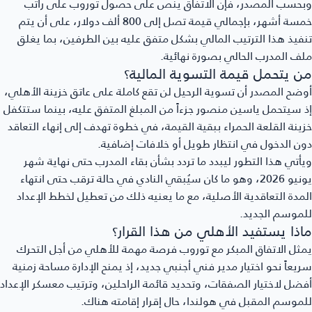
وبحسب المصدر، فإن الاتفاق ينص على حصول توروب على راتب
خمسة أشهر، بإجمالي قيمة تصل إلى 800 ألف دولار، على أن يتم
تنفيذ هذا الترتيب المالي بشكل متفق عليه بين الطرفين، بما يغلق
ملف المدرب الحالي بصورة نهائية.
من يتحمل قيمة التسوية المالية؟
أوضح المصدر أن تسوية الرحيل لن تقع كاملة على عاتق خزينة الأهلي،
إذ سيتحمل ياسين منصور جزءاً من المبلغ المتفق عليه، بينما ستتكفل
خزينة القلعة الحمراء ببقية القيمة، في خطوة تهدف إلى إنهاء التعاقد
دون الدخول في انتظار طويل أو خلافات إضافية.
ويأتي هذا التطور ليبدد ما تردد بشأن بقاء المدرب حتى نهاية شهر
يونيو 2026، وهو ما كان سيُبقي النادي في حالة ترقب حتى انتهاء
المدة التعاقدية الأصلية، مع ما يعنيه ذلك من تعطيل لخطط الإعداد
للموسم الجديد.
ماذا يستفيد الأهلي من هذا القرار؟
يمثل الاتفاق المبكر مع توروب فرصة مهمة للأهلي من أجل التحرك
سريعاً نحو اختيار مدير فني أجنبي جديد، إذ يمنح الإدارة مساحة زمنية
أفضل لاختيار الصفقات، وتحديد قائمة الراحلين، وترتيب معسكر الإعداد
للموسم المقبل في هولندا، حال إقرار إقامته هناك.