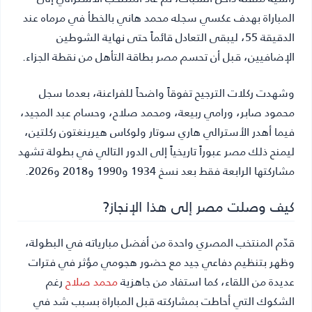
المباراة بهدف عكسي سجله محمد هاني بالخطأ في مرماه عند
الدقيقة 55، ليبقى التعادل قائماً حتى نهاية الشوطين
الإضافيين، قبل أن تحسم مصر بطاقة التأهل من نقطة الجزاء.
وشهدت ركلات الترجيح تفوقاً واضحاً للفراعنة، بعدما سجل
محمود صابر، ورامي ربيعة، ومحمد صلاح، وحسام عبد المجيد،
فيما أهدر الأسترالي هاري سوتار ولوكاس هيرينغتون ركلتين،
ليمنح ذلك مصر عبوراً تاريخياً إلى الدور التالي في بطولة تشهد
مشاركتها الرابعة فقط بعد نسخ 1934 و1990 و2018 و2026.
كيف وصلت مصر إلى هذا الإنجاز?
قدّم المنتخب المصري واحدة من أفضل مبارياته في البطولة،
وظهر بتنظيم دفاعي جيد مع حضور هجومي مؤثر في فترات
عديدة من اللقاء، كما استفاد من جاهزية
محمد صلاح
رغم
الشكوك التي أحاطت بمشاركته قبل المباراة بسبب شد في