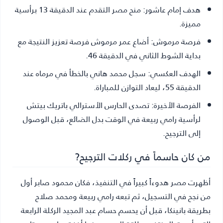
هدف إمام عاشور:
منح مصر التقدم عند الدقيقة 13 برأسية
مميزة.
فرصة مرموش:
أضاع عمر مرموش فرصة تعزيز النتيجة مع
بداية الشوط الثاني في الدقيقة 46.
الهدف العكسي:
سجل محمد هاني بالخطأ في مرماه عند
الدقيقة 55، ليعاد التوازن للمباراة.
الفرصة الأخيرة:
تصدى الحارس الأسترالي باتريك بيتش
لرأسية رامي ربيعة في الوقت بدل الضائع، قبل الوصول
إلى الترجيح.
من كان حاسماً في ركلات الترجيح?
أظهرت مصر هدوءاً كبيراً في التنفيذ، فكان محمود صابر أول
من نجح في التسجيل، ثم تبعه رامي ربيعة ومحمد صلاح
بطريقة بانينكا، قبل أن يحسم حسام عبد المجيد الركلة الرابعة