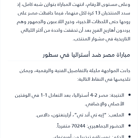
وعلى مستوى الأرقام، انتهت المباراة بتوازن شبه كامل، إذ
سدد المنتخبان 13 كرة لكل منهما، فيما حافظت مصر على
روحها حتى اللحظات الأخيرة، وخرج اللاعبون والجمهور وهم
يرددون أهازيج الفرح بعد أن تحققت واحدة من أكثر الليالي
التاريخية في مشوار المنتخب.
مباراة مصر ضد أستراليا في سطور
جاءت المواجهة مليئة بالتفاصيل الفنية والرقمية، ويمكن
تلخيصها في النقاط التالية:
النتيجة:
مصر 2-4 أستراليا، بعد التعادل 1-1 في الوقتين
الأصلي والإضافي.
الملعب:
“إيه تي أند تي”، أرلينغتون، دالاس.
الحضور الجماهيري:
70244 متفرجاً.
الحكم:
غوستافو تيخيرا من أوروغواي.