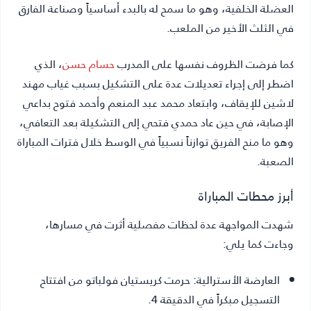
العضلة الخلفية، وهو ما سمح له بالبدء أساسياً وصناعة الفارق
في الثلث الأخير من الملعب.
كما فرضت الظروف نفسها على المدرب
حسام حسن
، الذي
اضطر إلى إجراء تعديلات عدة على التشكيل بسبب غياب مهند
لاشين للإيقاف، وابتعاد محمد عبد المنعم وأحمد فتوح بداعي
الإصابة، في حين عاد حمدي فتحي إلى التشكيلة بعد التعافي،
وهو ما منح الفريق توازناً نسبياً في الوسط خلال فترات المباراة
الصعبة.
أبرز محطات المباراة
شهدت المواجهة عدة لحظات مفصلية أثرت في مسارها،
وجاءت كما يلي:
العارضة الأسترالية:
حرمت كريستيان فولباتو من افتتاح
التسجيل مبكراً في الدقيقة 4.