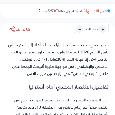
طارق الأحمدي
5:53 مساءً
السبت 4 يوليو 2026
−
+
حجم الخط
شارك الخبر
مصر
، حقق منتخب الفراعنة إنجازاً تاريخياً بتأهله إلى ثمن نهائي
كأس العالم 2026 للمرة الأولى، بعدما تجاوز أستراليا بركلات
الترجيح 4-2، إثر نهاية المباراة بالتعادل 1-1 في الوقتين
الأصلي والإضافي، في مواجهة مثيرة أقيمت الجمعة على
ملعب “إيه تي أند تي” في أرلينغتون قرب دالاس.
تفاصيل الانتصار المصري أمام أستراليا
دخل المنتخب المصري اللقاء تحت ضغط كبير، لكنه نجح في
التقدم مبكراً عبر إمام عاشور في الدقيقة 13، بعد متابعة
رأسية متقنة داخل الشباك، ثم عاد المنتخب الأسترالي إلى