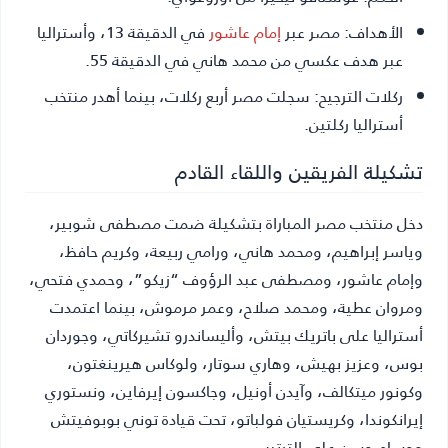
الأهداف:
مصر عبر
إمام عاشور
في الدقيقة 13، وأستراليا
عبر هدف عكسي من محمد هاني في الدقيقة 55.
ركلات الترجيح:
سجلت مصر أربع ركلات، بينما أهدر منتخب
أستراليا ركلتين.
تشكيلة الفريقين واللقاء القادم
دخل منتخب مصر المباراة بتشكيلة ضمت مصطفى شوبير،
وياسر إبراهيم، ومحمد هاني، ورامي ربيعة، وكريم حافظ،
وإمام عاشور، ومصطفى عبد الرؤوف “زيكو”، وحمدي فتحي،
ومروان عطية، ومحمد صلاح، وعمر مرموش، بينما اعتمدت
أستراليا على باتريك بيتش، وأليساندرو تشيركاتي، وجوردان
بوس، وعزيز بهيش، وهاري سوتار، ولوكاس هيرينغتون،
وكونور ميتكالف، وآيدن أونيل، وجاكسون إيرفاين، ونستوري
إيرانكوندا، وكريستيان فولباتو، تحت قيادة توني بوبوفيتش
وحسام حسن على الترتيب.