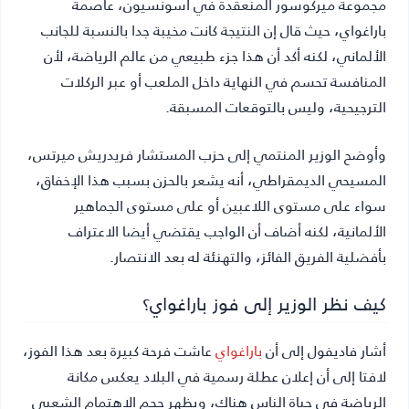
مجموعة ميركوسور المنعقدة في أسونسيون، عاصمة
باراغواي، حيث قال إن النتيجة كانت مخيبة جدا بالنسبة للجانب
الألماني، لكنه أكد أن هذا جزء طبيعي من عالم الرياضة، لأن
المنافسة تحسم في النهاية داخل الملعب أو عبر الركلات
الترجيحية، وليس بالتوقعات المسبقة.
وأوضح الوزير المنتمي إلى حزب المستشار فريدريش ميرتس،
المسيحي الديمقراطي، أنه يشعر بالحزن بسبب هذا الإخفاق،
سواء على مستوى اللاعبين أو على مستوى الجماهير
الألمانية، لكنه أضاف أن الواجب يقتضي أيضا الاعتراف
بأفضلية الفريق الفائز، والتهنئة له بعد الانتصار.
كيف نظر الوزير إلى فوز باراغواي؟
أشار فاديفول إلى أن
باراغواي
عاشت فرحة كبيرة بعد هذا الفوز،
لافتا إلى أن إعلان عطلة رسمية في البلاد يعكس مكانة
الرياضة في حياة الناس هناك، ويظهر حجم الاهتمام الشعبي