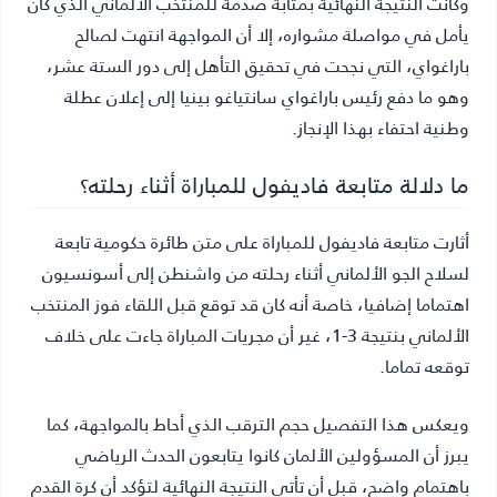
وكانت النتيجة النهائية بمثابة صدمة للمنتخب الألماني الذي كان
يأمل في مواصلة مشواره، إلا أن المواجهة انتهت لصالح
باراغواي، التي نجحت في تحقيق التأهل إلى دور الستة عشر،
وهو ما دفع رئيس باراغواي سانتياغو بينيا إلى إعلان عطلة
وطنية احتفاء بهذا الإنجاز.
ما دلالة متابعة فاديفول للمباراة أثناء رحلته؟
أثارت متابعة فاديفول للمباراة على متن طائرة حكومية تابعة
لسلاح الجو الألماني أثناء رحلته من واشنطن إلى أسونسيون
اهتماما إضافيا، خاصة أنه كان قد توقع قبل اللقاء فوز المنتخب
الألماني بنتيجة 3-1، غير أن مجريات المباراة جاءت على خلاف
توقعه تماما.
ويعكس هذا التفصيل حجم الترقب الذي أحاط بالمواجهة، كما
يبرز أن المسؤولين الألمان كانوا يتابعون الحدث الرياضي
باهتمام واضح، قبل أن تأتي النتيجة النهائية لتؤكد أن كرة القدم