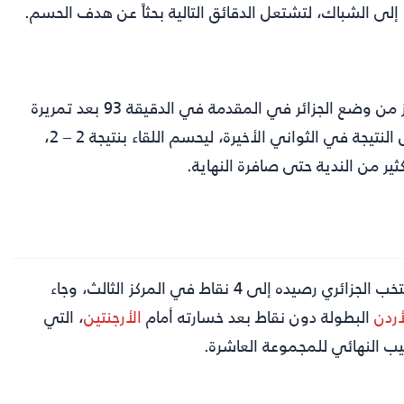
شهدت اللحظات الختامية ذروة الإثارة، حيث تمكن رياض محرز من وضع الجزائر في المقدمة في الدقيقة 93 بعد تمريرة
رائعة أسكنها الشباك بسهولة، لكن منتخب النمسا عاد ليعادل النتيجة في الثواني الأخيرة، ليحسم اللقاء بنتيجة 2 – 2،
ير من الندية حتى صافرة النهاية.
أفرزت نتيجة التعادل تقاسم النقاط بين المنتخبين، فرفع المنتخب الجزائري رصيده إلى 4 نقاط في المركز الثالث، وجاء
أردن
البطولة دون نقاط بعد خسارته أمام
الأرجنتين
، التي