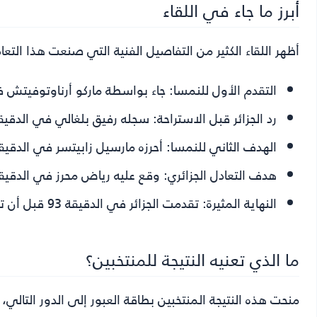
أبرز ما جاء في اللقاء
أظهر اللقاء الكثير من التفاصيل الفنية التي صنعت هذا التعاد
التقدم الأول للنمسا:
جاء بواسطة ماركو أرناوتوفيتش في الدقيقة 28 بعد انفراد ناجح 
رد الجزائر قبل الاستراحة:
سجله رفيق بلغالي في الدقيقة 45 بعد مراوغة مميزة وتسديدة ق
الهدف الثاني للنمسا:
أحرزه مارسيل زابيتسر في الدقيقة 55 بتسديدة من خارج المنط
هدف التعادل الجزائري:
وقع عليه رياض محرز في الدقيقة 60 بعد تمريرة من حسام عو
النهاية المثيرة:
تقدمت الجزائر في الدقيقة 93 قبل أن تعادل النمسا في الثواني الأخيرة.
ما الذي تعنيه النتيجة للمنتخبين؟
منحت هذه النتيجة المنتخبين بطاقة العبور إلى الدور التالي