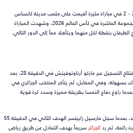
انتهت مواجهة المنتخبين بالتعادل 2 – 2 في مباراة مثيرة أقيمت على ملعب مدينة كانساس
سيتي، ضمن الجولة الثالثة والأخيرة من دور المجموعات للمجموعة العاشرة في كأس العالم 2026، وشهدت المباراة
الطرفان بنقطة لكل منهما ويتأهلا معاً إلى الدور التالي.
بدأت المباراة بإيقاع سريع، وتمكن المنتخب النمساوي من افتتاح التسجيل عبر ماركو أرناوتوفيتش في الدقيقة 28، بعد
اك بسهولة، وفي المقابل، لم يتأخر المنتخب الجزائري في
د، إذ نجح رفيق بلغالي في إدراك التعادل عند الدقيقة 45 بعدما راوغ دفاع النمسا بطريقة مميزة وسدد كرة قوية
وي ليتقدم من جديد، بعدما سجل مارسيل زابيتسر الهدف الثاني في الدقيقة 55
 رائعة، ثم رد
الجزائر
سريعاً بهدف التعادل عن طريق رياض