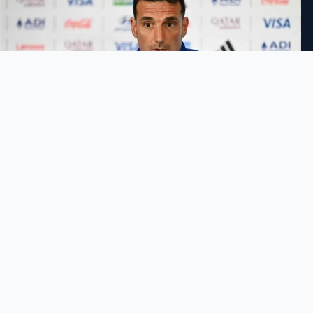
طارق الأحمدي
3:46 مساءً
السبت 11 يوليو 2026
−
+
حجم الخط
شارك الخبر
مواجهة الأرجنتين وسويسرا
تفرض نفسها بقوة قبل ربع نهائي