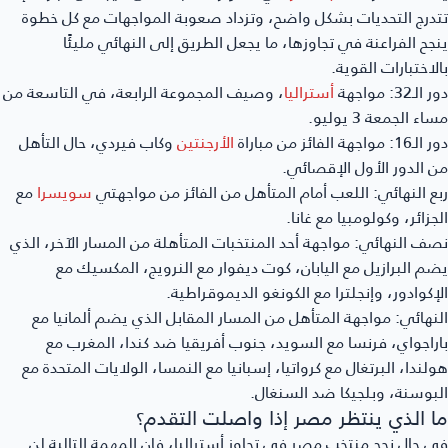
تتدرج التحديات بشكل واضح، وتزداد صعوبة المواجهات مع كل خطوة
ينجح الفراعنة في تجاوزها، ما يجعل الطريق إلى النهائي مليئًا
بالاختبارات القوية.
دور الـ32:
مواجهة
أستراليا
، وصيف المجموعة الرابعة، في التاسعة من
مساء الجمعة 3 يوليو.
دور الـ16:
مواجهة الفائز من مباراة
الأرجنتين
وكاب فيردي، حال التأهل
من الدور الأول الإقصائي.
ربع النهائي:
اللعب أمام المتأهل من الفائز من مواجهتي
سويسرا
مع
الجزائر، وكولومبيا مع غانا.
نصف النهائي:
مواجهة أحد المنتخبات المتأهلة من المسار الآخر، الذي
يضم البرازيل مع اليابان، كوت ديفوار مع النرويج، المكسيك مع
الإكوادور، وإنجلترا مع الكونغو الديموقراطية.
النهائي:
مواجهة المتأهل من المسار المقابل الذي يضم ألمانيا مع
باراجواي، فرنسا مع السويد، جنوب أفريقيا ضد كندا، المغرب مع
هولندا، البرتغال مع كرواتيا، إسبانيا مع النمسا، الولايات المتحدة مع
البوسنة، وبلجيكا ضد السنغال.
ما الذي ينتظر مصر إذا واصلت التقدم؟
في حال نجح منتخب مصر في تجاوز أستراليا، فإن المهمة التالية لن