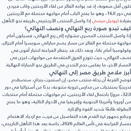
تكون أقل صعوبة، إذ قد يواجه الفائز من لقاء الأرجنتين وكاب فيردي
في دور الـ16، وهو ما يفتح الباب أمام مواجهة محتملة مع الأرجنتين
بقيادة
ليونيل ميسي
إذا واصل المنتخب الأرجنتيني طريقه نحو التأهل.
كيف تبدو صورة ربع النهائي ونصف النهائي؟
إذا واصل المنتخب المصري مشواره إلى ربع النهائي، فسيكون أمام
مواجهة محتملة مع الفائز من مسار يضم مباراتي سويسرا أمام الجزائر،
وكولومبيا أمام غانا، وبعد ذلك قد ينتظر الفراعنة اختبار أقوى في
نصف النهائي، حيث تتوزع الفرق المتقدمة من مواجهات كبرى في
المسار الآخر، ما يعكس حجم التحدي في الطريق نحو المباراة النهائية.
أبرز ملامح طريق مصر إلى النهائي
توضح القرعة أن رحلة منتخب مصر، إن استمرت بنجاح، ستصطدم
تدريجيًا بمنتخبات من مدارس كروية متنوعة، بدءًا من أستراليا في دور
الـ32، مرورًا باحتمال لقاء الأرجنتين، ثم مواجهات محتملة أمام منتخبات
من أوروبا وأمريكا الجنوبية وإفريقيا في الأدوار التالية، وهو ما يمنح
البطولة طابعًا شديد القوة والإثارة.
ويتابع جمهور كرة القدم هذه التفاصيل عن قرب، مع ازدياد الاهتمام
بمسار الفراعنة في كأس العالم 2026، خاصة بعد هذا التأهل التاريخي،
ويمكن متابعة كل جديد عبر نايس كورة التي تواكب الحدث أولًا بأول.