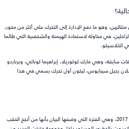
لية؟
تاليين، وهو ما دفع الإدارة إلى التحرك على أكثر من محور،
راحلين، في محاولة لاستعادة الهيمنة والشخصية التي طالما
 الكلاسيكو.
ات سابقة، وهي مارك كوكوريلا، إبراهيما كوناتي، وبرناردو
 إعلان رحيل سيبايوس، ليكون أول تحرك رسمي في هذا
أوضح النادي أن سيبايوس كان لاعبًا في ريال مدريد منذ عام 2017، وهي الفترة التي وصفها البيان بأنها من أنجح الحقب
يق اتسمت بالحضور المستمر داخل مجموعة حققت العديد من