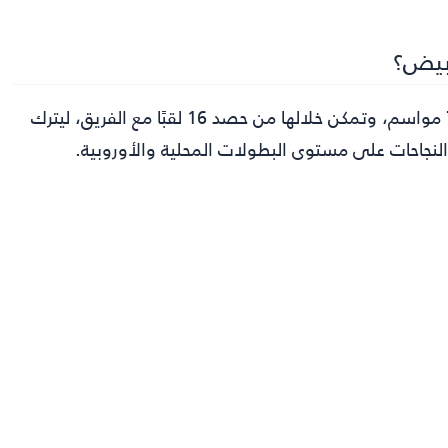
بيض؟
خاض داني سيبايوس 215 مباراة مع ريال مدريد على مدار 7 مواسم، وتمكن خلالها من حصد 16 لقبًا مع الفريق، ليترك
لنجاحات على مستوى البطولات المحلية والأوروبية.