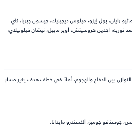
ماثيو رايان، بول إيزو، ميلوس ديجينيك، جيسون جيريا، كاي
مد توريه، أجدين هروسيتش، أوير مابيل، نيشان فيلوبيلاي،
التوازن بين الدفاع والهجوم، أملاً في خطف هدف يغير مسار
س، جوستافو جوميز، ألكسندرو مايدانا.