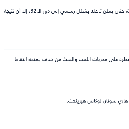
يترقب فوز أحد المنتخبين في هذه المباراة، حتى يعلن تأهله بشكل رسمي إلى دور الـ 32، إلا أن نتيجة
لسيطرة على مجريات اللعب والبحث عن هدف يمنحه النقاط
 هاري سوتار، لوكاس هيرينجت.