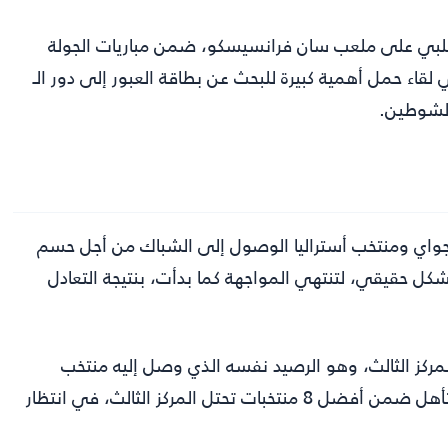
السلبي على ملعب سان فرانسيسكو، ضمن مباريات الجولة
 من دور المجموعات في بطولة كأس العالم 2026، في لقاء حمل أهمية كبيرة للبحث عن بطاقة العبور إلى دور الـ
اراجواي ومنتخب أستراليا الوصول إلى الشباك من أجل حسم
بشكل حقيقي، لتنتهي المواجهة كما بدأت، بنتيجة التعادل
في المركز الثاني، كما اقترب منتخب باراجواي من التأهل ضمن أفضل 8 منتخبات تحتل المركز الثالث، في انتظار