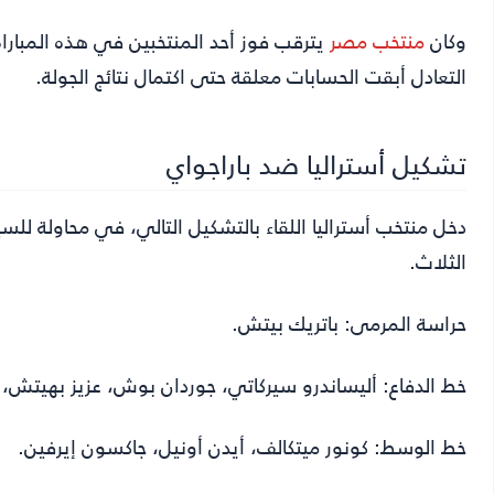
وكان
منتخب مصر
التعادل أبقت الحسابات معلقة حتى اكتمال نتائج الجولة.
تشكيل أستراليا ضد باراجواي
دخل منتخب أستراليا اللقاء بالتشكيل التالي، في محاولة ل
الثلاث.
حراسة المرمى: باتريك بيتش.
خط الدفاع: أليساندرو سيركاتي، جوردان بوش، عزيز بهيتش،
خط الوسط: كونور ميتكالف، أيدن أونيل، جاكسون إيرفين.