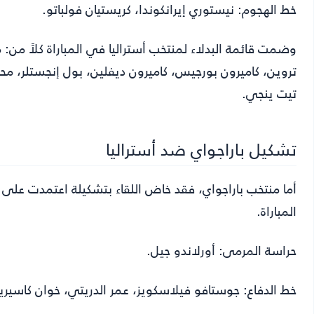
خط الهجوم: نيستوري إيرانكوندا، كريستيان فولباتو.
وضمت قائمة البدلاء لمنتخب أستراليا في المباراة كلاً من: 
تروين، كاميرون بورجيس، كاميرون ديفلين، بول إنجستلر، مح
تيت ينجي.
تشكيل باراجواي ضد أستراليا
أما منتخب باراجواي، فقد خاض اللقاء بتشكيلة اعتمدت على 
المباراة.
حراسة المرمى: أورلاندو جيل.
خط الدفاع: جوستافو فيلاسكويز، عمر الدريتي، خوان كاسيري