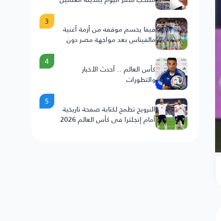
3
فيفا يحسم موقفه من أزمة أغنية
مالفيناس بعد مواجهة مصر دون
عقوبات على الأرجنتين
4
كأس العالم .. أحدث الأخبار
والتطورات
5
النرويج تطمح لكتابة صفحة تاريخية
أمام إنجلترا في كأس العالم 2026