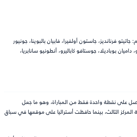
اتيتو فرنانديز، جاستون أولفيرا، فابيان بالبوينا، جونيور
اميان بوباديلا، جوستافو كاباليرو، أنطونيو سانابريا،
حصل على نقطة واحدة فقط من المباراة، وهو ما جعل
المركز الثالث، بينما حافظت أستراليا على موقعها في سباق