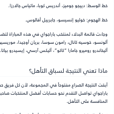
خط الوسط: دييجو جوميز، أندريس كوبا، ماتياس جالارزا.
خط الهجوم: خوليو إنسيسو، جابرييل أفالوس.
وجاءت قائمة البدلاء لمنتخب باراجواي في هذه المباراة لتضم: ج
ألونسو، خوسيه كانال، رامون سوسا، بريان أوجيدا، موريسيو، د
أليخاندرو روميرو جامارا “كاكو”، أليكس آرسي، إيسيدرو بياتا.
ماذا تعني النتيجة لسباق التأهل؟
أبقت النتيجة الصراع مفتوحاً في المجموعة، لأن كل فريق 
باراجواي تواصل التقدم نحو حسابات أفضل المنتخبات صاحبة 
المنافسة على التأهل.