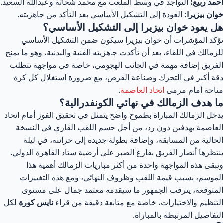
مد ربيع:
التواجد في وسط الملعب مع محمد شحاتة وعبدالله السعيد.
ان بيزيرا:
العودة إلى التشكيل الأساسي بعد التأكد من جاهزيته.
ل يعود خوان بيزيرا إلى التشكيل الأساسي؟
كد المؤشرات أن خوان بيزيرا سيكون ضمن التشكيل الأساسي
زمالك في اللقاء، بعد أن تأكدت جاهزيته الفنية والبدنية، وهو ما يمنح
فريق إضافة مهمة في الجانب الهجومي، خاصة في مواجهة تتطلب
ة أكبر في التحرك وصناعة الفرص، مع ضرورة استغلال كل كرة
احة أمام مرمى
اتحاد العاصمة
.
ا هدف الزمالك في نهائي الكونفدرالية؟
خل الزمالك المباراة بطموح واضح يتمثل في تحقيق الفوز أمام اتحاد
عاصمة بهدفين دون رد، من أجل حسم اللقب القاري في النسخة
حالية من المسابقة، وإضافة بطولة جديدة إلى خزائنه، في ليلة
تظرها أنصار الفريق بفارغ الصبر على أرضية ستاد القاهرة الدولي.
بقى هذه المواجهة واحدة من أكثر مباريات الزمالك أهمية هذا
موسم، بسبب قيمة اللقب وظروف النهائي، ومع هذه التغييرات
متوقعة، يترقب الجمهور ما سيقدمه معتمد جمال على مستوى
تنظيم والاختيارات، خاصة مع متابعة دقيقة من قراء
نايس كورة
لكل
تفاصيل المرتبطة بالمباراة.