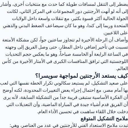
طر إلى التنقل لمسافات طويلة كما حدث مع منتخبات أخرى، وأشار
ى أنه لو أنهت الأرجنتين دور المجموعات في المركز الثاني، لكانت
جولة الحالية أكثر قسوة بكثير، مع تنقلات واسعة داخل الولايات
متحدة وربما إلى كندا، وهو ما كان سيضاعف الضغط البدني والذهني
ى اللاعبين.
ضاف أن الرحلة الأخيرة لم تتجاوز ساعتين جواً، لكن مشكلة الأمتعة
ببت في تأخير إضافي داخل المطار، حتى وصل الفريق إلى وجهته
 الساعة الرابعة أو الخامسة صباحاً، وهو ما يعكس حجم التحديات
لوجستية التي ترافق المنافسات الكبرى في الأمتار الأخيرة من كأس
عالم.
يف يستعد الأرجنتين لمواجهة سويسرا؟
ى صعيد التشكيل، لم يستبعد سكالوني تكرار الخطة نفسها التي لعب
ا أمام مصر، مع احتمال إجراء بعض التغييرات المحدودة، لكنه أوضح
 الفكرة الأساسية ستبقى قريبة جداً من التشكيلة السابقة، لأنه يرى
 الفريق قدم أشياء جيدة في المباراة الماضية، وأن التعديلات التي
لت خلال اللقاء ساهمت في تحسين الأداء العام.
امح التشكيل المتوقع
دت ملامح الاستعداد الفني للأرجنتين في عدد من العناصر، وهي: