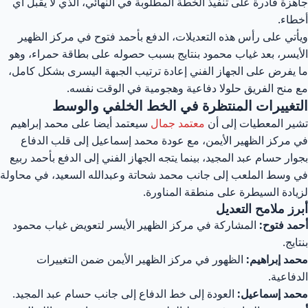
هزة قادرة على تنفيذ الخطة المطلوبة في النهائي، الذي لا يقبل أي
طاء.
أتي على رأس هذه التعديلات، الدفع بأحمد فتوح في مركز الظهير
أيسر، بعد غياب محمود بنتايج بسبب حصوله على بطاقة حمراء، وهو
 يفرض على الجهاز الفني إعادة ترتيب الجبهة اليسرى بشكل كامل،
 منح الفريق حلولا دفاعية وهجومية في الوقت نفسه.
لتغييرات المنتظرة في الخط الخلفي والوسط
ير المعطيات إلى أن
معتمد جمال
سيعتمد أيضا على محمد إبراهيم
 مركز الظهير الأيمن، مع عودة محمد إسماعيل إلى قلب الدفاع
وار حسام عبد المجيد، بينما يتجه الجهاز الفني إلى الدفع بأحمد ربيع
 وسط الملعب إلى جانب محمد شحاتة وعبدالله السعيد، في محاولة
يادة السيطرة على منطقة المناورة.
رز ملامح التعديل
مد فتوح:
المشاركة في مركز الظهير الأيسر لتعويض غياب محمود
تايج.
مد إبراهيم:
الظهور في مركز الظهير الأيمن ضمن التغييرات
دفاعية.
مد إسماعيل:
العودة إلى خط الدفاع إلى جانب حسام عبد المجيد.