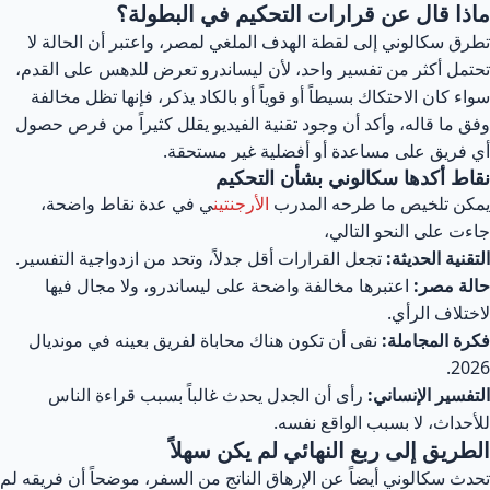
اذا قال عن قرارات التحكيم في البطولة؟
رق سكالوني إلى لقطة الهدف الملغي لمصر، واعتبر أن الحالة لا
تمل أكثر من تفسير واحد، لأن ليساندرو تعرض للدهس على القدم،
اء كان الاحتكاك بسيطاً أو قوياً أو بالكاد يذكر، فإنها تظل مخالفة
ق ما قاله، وأكد أن وجود تقنية الفيديو يقلل كثيراً من فرص حصول
 فريق على مساعدة أو أفضلية غير مستحقة.
قاط أكدها سكالوني بشأن التحكيم
مكن تلخيص ما طرحه المدرب
الأرجنتين
ي في عدة نقاط واضحة،
ءت على النحو التالي،
تقنية الحديثة:
تجعل القرارات أقل جدلاً، وتحد من ازدواجية التفسير.
لة مصر:
اعتبرها مخالفة واضحة على ليساندرو، ولا مجال فيها
ختلاف الرأي.
رة المجاملة:
نفى أن تكون هناك محاباة لفريق بعينه في مونديال
202
تفسير الإنساني:
رأى أن الجدل يحدث غالباً بسبب قراءة الناس
أحداث، لا بسبب الواقع نفسه.
لطريق إلى ربع النهائي لم يكن سهلاً
دث سكالوني أيضاً عن الإرهاق الناتج من السفر، موضحاً أن فريقه لم