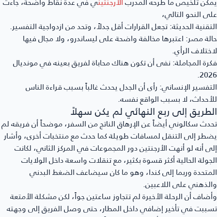
كن تلخيص ما طرحه المدرب
الأرجنتين
ي في عدة نقاط واضحة، جاءت
ى النحو التالي،
تقنية الحديثة:
تجعل القرارات أقل جدلاً، وتحد من ازدواجية التفسير.
لة مصر:
اعتبرها مخالفة واضحة على ليساندرو، ولا مجال فيها
ختلاف الرأي.
رة المجاملة:
نفى أن تكون هناك محاباة لفريق بعينه في مونديال
202
تفسير الإنساني:
رأى أن الجدل يحدث غالباً بسبب قراءة الناس
أحداث، لا بسبب الواقع نفسه.
لطريق إلى ربع النهائي لم يكن سهلاً
دث سكالوني أيضاً عن الإرهاق الناتج من السفر، موضحاً أن فريقه لم
طر إلى التنقل لمسافات طويلة كما حدث مع منتخبات أخرى، وأشار
ى أنه لو أنهت الأرجنتين دور المجموعات في المركز الثاني، لكانت
جولة الحالية أكثر قسوة بكثير، مع تنقلات واسعة داخل الولايات
متحدة وربما إلى كندا، وهو ما كان سيضاعف الضغط البدني
لذهني على اللاعبين.
ضاف أن الرحلة الأخيرة لم تتجاوز ساعتين جواً، لكن مشكلة الأمتعة
ببت في تأخير إضافي داخل المطار، حتى وصل الفريق إلى وجهته