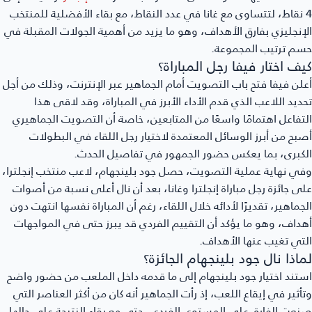
4 نقاط، لتتساوى مع غانا في عدد النقاط، مع بقاء الأفضلية للمنتخب
إنجليزي بفارق الأهداف، وهو ما يزيد من أهمية الجولات المقبلة في
م ترتيب المجموعة.
ف اختار فيفا رجل المباراة؟
لن فيفا فتح باب التصويت أمام الجماهير عبر الإنترنت، وذلك من أجل
ديد اللاعب الذي قدم الأداء الأبرز في المباراة، وقد لاقى هذا
تفاعل اهتمامًا واسعًا من المتابعين، خاصة أن التصويت الجماهيري
بح من أبرز الوسائل المعتمدة لاختيار رجل اللقاء في البطولات
كبرى، بما يعكس حضور الجمهور في تفاصيل الحدث.
ي نهاية عملية التصويت، حصل جود بلينجهام، لاعب منتخب إنجلترا،
ى جائزة رجل مباراة إنجلترا وغانا، بعد أن نال أعلى نسبة من أصوات
جماهير، تقديرًا لأدائه خلال اللقاء، رغم أن المباراة نفسها انتهت دون
داف، وهو ما يؤكد أن التقييم الفردي قد يبرز حتى في المواجهات
تي تغيب عنها الأهداف.
اذا نال جود بلينجهام الجائزة؟
تند اختيار جود بلينجهام إلى ما قدمه داخل الملعب من حضور واضح
أثير في إيقاع اللعب، إذ رأت الجماهير أنه كان من أكثر العناصر التي
عت الفارق على المستوى الفردي، حتى مع بقاء النتيجة على حالها،