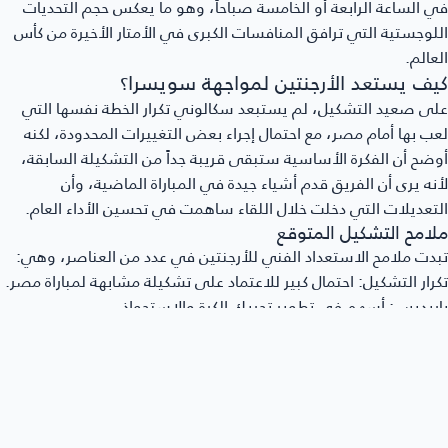
 الساعة الرابعة أو الخامسة صباحاً، وهو ما يعكس حجم التحديات
لوجستية التي ترافق المنافسات الكبرى في الأمتار الأخيرة من كأس
عالم.
يف يستعد الأرجنتين لمواجهة سويسرا؟
ى صعيد التشكيل، لم يستبعد سكالوني تكرار الخطة نفسها التي
ب بها أمام مصر، مع احتمال إجراء بعض التغييرات المحدودة، لكنه
ضح أن الفكرة الأساسية ستبقى قريبة جداً من التشكيلة السابقة،
نه يرى أن الفريق قدم أشياء جيدة في المباراة الماضية، وأن
تعديلات التي دخلت خلال اللقاء ساهمت في تحسين الأداء العام.
لامح التشكيل المتوقع
دت ملامح الاستعداد الفني للأرجنتين في عدد من العناصر، وهي:
رار التشكيل:
احتمال كبير للاعتماد على تشكيلة مشابهة لمباراة مصر.
ريديس:
أسهم في تطوير تحريك الكرة والاستحواذ.
ك أليستر:
ظهر بصورة أفضل بعد التغييرات.
استقرار:
يفضل الجهاز الفني عدم إحداث تغييرات كبيرة قبل مواجهة
وية مثل
سويسرا
.
ماذا يرفض سكالوني وصف سويسرا بالفريق السهل؟
دى مدرب الأرجنتين احتراماً واضحاً للمنتخب السويسري، مؤكداً أنه لا