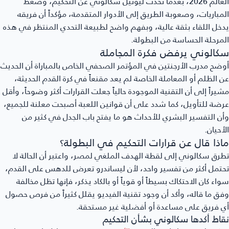
العالم 2026، بعدما تحدث ليونيل سكالوني عن التحكيم، وضغط
مباريات، وصعوبة الطريق إلى الأدوار المتقدمة، مؤكداً أن فريقه
خل اللقاء بثقة عالية، وبفهم واضح لطبيعة التحدي المنتظر في هذه
مرحلة الحساسة من البطولة.
كالوني يرفض فكرة المجاملة
ضح مدرب الأرجنتين في المؤتمر الصحفي الخاص بالمباراة أن الحديث
 الظلم أو المعاملة الخاصة لم يعد مقنعاً في كرة القدم الحديثة،
يراً إلى أن التقنية الموجودة حالياً جعلت القرارات أكثر وضوحاً، وأقل
ضة للتأويل، كما شدد على أن قوانين اللعبة أصبحت معلنة للجميع،
ن التفسير البشري للأحداث هو ما يفتح باب الجدل في كثير من
أحيان.
اذا قال عن قرارات التحكيم في البطولة؟
رق سكالوني إلى لقطة الهدف الملغي لمصر، واعتبر أن الحالة لا
تمل أكثر من تفسير واحد، لأن ليساندرو تعرض للدهس على القدم،
اء كان الاحتكاك بسيطاً أو قوياً أو بالكاد يذكر، فإنها تظل مخالفة
ق ما قاله، وأكد أن وجود تقنية الفيديو يقلل كثيراً من فرص حصول
 فريق على مساعدة أو أفضلية غير مستحقة.
اط أكدها سكالوني بشأن التحكيم