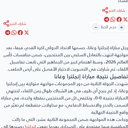
اءً
شارك الخبر
شارك الخبر
−
+
حجم الخط
ل مباراة إنجلترا وغانا
، حسمها الاتحاد الدولي لكرة القدم، فيفا، بعد
اجهة انتهت بالتعادل السلبي بين المنتخبين، ضمن منافسات كأس
العالم 2026، وسط اهتمام كبير من الجماهير التي تابعت تفاصيل
لقاء، ثم شاركت في التصويت لاختيار الأفضل على أرض الملعب.
اصيل نتيجة مباراة إنجلترا وغانا
دت الجولة الثانية من دور المجموعات مواجهة متوازنة بين إنجلترا
انا، إذ لم ينجح أي طرف في هز الشباك طوال زمن اللقاء، لتنتهي
المباراة بنتيجة 0-0، وتكتفي كل من المنتخبين بنقطة واحدة، في مباراة
سمت بالحذر والانضباط الدفاعي، مع محاولات متقطعة لم تغيّر من
قع النتيجة النهائية.
اءت هذه المواجهة ضمن المجموعة الثانية عشر، التي ما زالت
منافسة فيها مفتوحة على الصدارة، بعدما رفعت
إنجلترا
رصيدها إلى