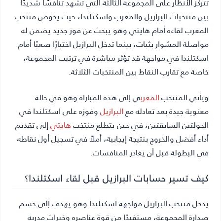
تتركز الأنظار على المجموعة الثالثة التي تشهد تنافسًا شديدًا
بين منتخبات البرازيل والمغرب واسكتلندا، حيث يخوض منتخب
المغرب لقاءه أمام هايتي وهو يبحث عن فوز جديد يضمن له
مواصلة المشوار بثبات، بينما تدخل البرازيل اختبارًا صعبًا أمام
اسكتلندا في مواجهة قد تؤثر مباشرة في ترتيب المجموعة،
خاصة مع تقارب النقاط بين المنتخبات الثلاثة.
ويأتي المنتخب
المغرب
ي إلى هذه المباراة وهو في حالة
معنوية جيدة بعد تعادله مع
البرازيل
وفوزه على اسكتلندا في
الجولتين السابقتين، في حين يتطلع منتخب
هايتي
إلى تقديم
أداء أفضل والخروج بنتيجة إيجابية، أملاً في تسجيل أول نقاطه
في البطولة قبل أن يغادر المنافسات.
كيف تسير حسابات البرازيل قبل لقاء اسكتلندا؟
يدخل منتخب البرازيل مواجهة اسكتلندا وهو يهدف إلى حسم
صدارة المجموعة، مستفيدًا من قوة عناصره وخبرات مدربه