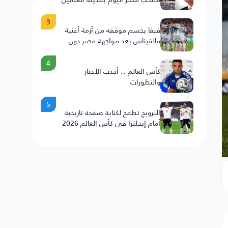
3
فيفا يحسم موقفه من أزمة أغنية
مالفيناس بعد مواجهة مصر دون
عقوبات على الأرجنتين
4
كأس العالم .. أحدث الأخبار
والتطورات
5
النرويج تطمح لكتابة صفحة تاريخية
أمام إنجلترا في كأس العالم 2026