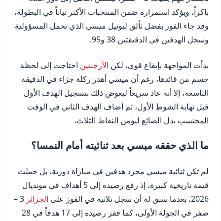
باكراً، ويؤكد استمراره ضمن المنتخبات الأكثر ثباتاً في البطولة،
وقد جاء الفوز بفضل تألق ليونيل ميسي الذي تحمل المسؤولية
وسجل الهدفين في الدقيقتين 38 و95.
بدأت المواجهة بإيقاع قوي، لكن
الأرجنتين
احتاجت إلى لحظة
حسم من قائدها، رغم أن ميسي أهدر ركلة جزاء في الدقيقة
التاسعة، إلا أنه عاد سريعاً ليعوض ذلك بتسجيل الهدف الأول
قبل نهاية الشوط الأول، ثم أضاف الهدف الثاني في الوقت
المحتسب بدل الضائع ليؤمن النقاط الثلاث.
ما الذي حققه ميسي بعد ثنائيته أمام النمسا؟
لم تكن ثنائية ميسي مجرد هدفين في مباراة دورية، بل حملت
قيمة تاريخية كبيرة، إذ رفع رصيده إلى 5 أهداف في مونديال
2026، بعدما سبق له أن سجل ثلاثية في الفوز على
الجزائر
3 –
صفر في الجولة الأولى، كما قفز رصيده إلى 17 هدفاً في 28