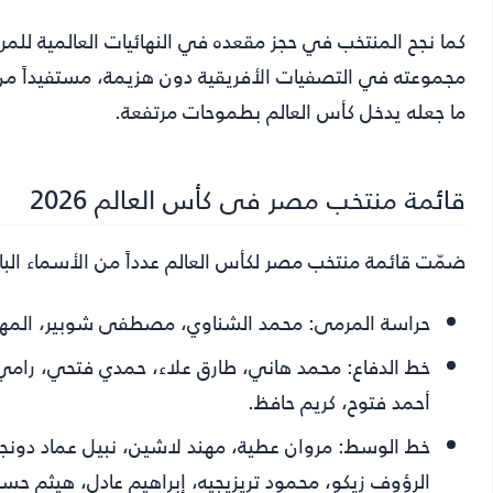
مجموعته في التصفيات الأفريقية دون هزيمة، مستفيداً من 
ما جعله يدخل كأس العالم بطموحات مرتفعة.
قائمة منتخب مصر فى كأس العالم 2026
ضمّت قائمة منتخب مصر لكأس العالم عدداً من الأسماء البار
حراسة المرمى:
محمد الشناوي، مصطفى شوبير، المهد
خط الدفاع:
محمد هاني، طارق علاء، حمدي فتحي، رامي رب
أحمد فتوح، كريم حافظ.
خط الوسط:
مروان عطية، مهند لاشين، نبيل عماد دونج
الرؤوف زيكو، محمود تريزيجيه، إبراهيم عادل، هيثم حس