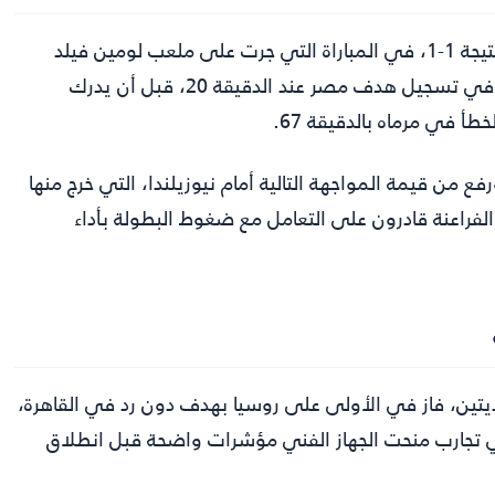
بنتيجة 1-1، في المباراة التي جرت على ملعب لومين فيلد
ضمن الجولة الأولى من دور المجموعات، ونجح إمام عاشور في تسجيل هدف مصر عند الدقيقة 20، قبل أن يدرك
 في مرماه بالدقيقة 67.
 من قيمة المواجهة التالية أمام نيوزيلندا، التي خرج منها
فراعنة قادرون على التعامل مع ضغوط البطولة بأداء
يتين، فاز في الأولى على روسيا بهدف دون رد في القاهرة،
لبرازيل بنتيجة 2-1 في أمريكا، وهي تجارب منحت الجهاز الفني مؤشرات واضحة قبل انطلاق