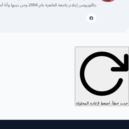
بكالوريوس إعلام جامعة القاهرة عام 2004 ومن حينها وأنا أمارس مهنتي بكل حُب وشغف.
حدث خطأ، اضغط لإعادة المحاولة