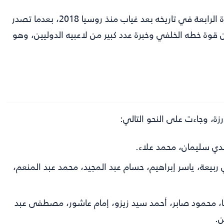
كما نجح المنتخب في حجز مقعده في النهائيات العالمية للمرة الرابعة في تاريخه بعد غياب منذ روسيا 2018، بعدما تصدر
قوة خطه الخلفي وخبرة عدد كبير من لاعبيه الدوليين، وهو
زة، وجاءت على النحو التالي:
ي سليمان، محمد علاء.
يعة، ياسر إبراهيم، حسام عبد المجيد، محمد عبد المنعم،
ا، محمود صابر، أحمد سيد زيزو، إمام عاشور، مصطفى عبد
ن.