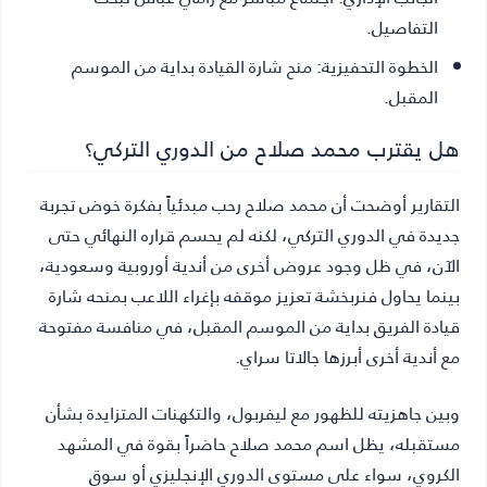
التفاصيل.
الخطوة التحفيزية:
منح شارة القيادة بداية من الموسم
المقبل.
هل يقترب محمد صلاح من الدوري التركي؟
التقارير أوضحت أن محمد صلاح رحب مبدئياً بفكرة خوض تجربة
جديدة في الدوري التركي، لكنه لم يحسم قراره النهائي حتى
الآن، في ظل وجود عروض أخرى من أندية أوروبية وسعودية،
بينما يحاول فنربخشة تعزيز موقفه بإغراء اللاعب بمنحه شارة
قيادة الفريق بداية من الموسم المقبل، في منافسة مفتوحة
مع أندية أخرى أبرزها جالاتا سراي.
وبين جاهزيته للظهور مع ليفربول، والتكهنات المتزايدة بشأن
مستقبله، يظل اسم محمد صلاح حاضراً بقوة في المشهد
الكروي، سواء على مستوى الدوري الإنجليزي أو سوق