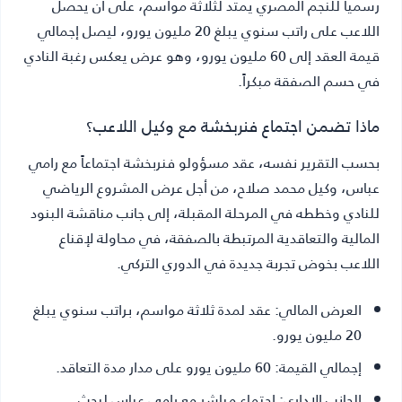
رسمياً للنجم المصري يمتد لثلاثة مواسم، على أن يحصل
اللاعب على راتب سنوي يبلغ 20 مليون يورو، ليصل إجمالي
قيمة العقد إلى 60 مليون يورو، وهو عرض يعكس رغبة النادي
في حسم الصفقة مبكراً.
ماذا تضمن اجتماع فنربخشة مع وكيل اللاعب؟
بحسب التقرير نفسه، عقد مسؤولو فنربخشة اجتماعاً مع رامي
عباس، وكيل محمد صلاح، من أجل عرض المشروع الرياضي
للنادي وخططه في المرحلة المقبلة، إلى جانب مناقشة البنود
المالية والتعاقدية المرتبطة بالصفقة، في محاولة لإقناع
اللاعب بخوض تجربة جديدة في الدوري التركي.
العرض المالي:
عقد لمدة ثلاثة مواسم، براتب سنوي يبلغ
20 مليون يورو.
إجمالي القيمة:
60 مليون يورو على مدار مدة التعاقد.
الجانب الإداري:
اجتماع مباشر مع رامي عباس لبحث