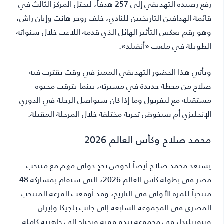
رفع رصيده التهديفي إلى 257 هدفاً، ليحتل المركز الثالث في
قائمة الهدافين التاريخيين للنادي، خلف روجر هانت وإيان راش،
وهو رقم يعكس التأثير الهائل الذي قدمه اللاعب خلال سنواته
الطويلة في ملعب «أنفيلد».
ويأتي هذا الحضور التهديفي المميز في وقت يقترب فيه
صلاح من محطة جديدة في مسيرته، بينما يترقب محبوه
مستقبله مع ليفربول وما إذا كان سيواصل الرحلة في الدوري
الإنجليزي أم سيخوض تجربة مختلفة خلال المرحلة المقبلة.
محمد صلاح وكأس العالم 2026
يستعد محمد صلاح أيضاً لخوض تحدٍ دولي مهم مع منتخب
مصر في بطولة كأس العالم 2026، التي ستقام بمشاركة 48
منتخباً للمرة الأولى في التاريخ، وقد أوقعت القرعة المنتخب
المصري في المجموعة السابعة إلى جانب بلجيكا وإيران
ونيوزيلندا، في مجموعة تبدو قوية وتحتاج إلى جاهزية كاملة