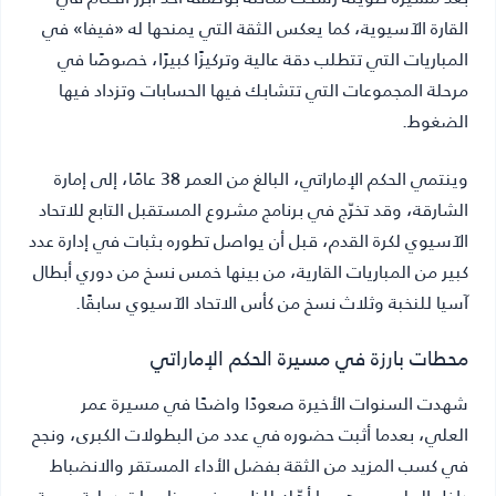
القارة الآسيوية، كما يعكس الثقة التي يمنحها له «فيفا» في
المباريات التي تتطلب دقة عالية وتركيزًا كبيرًا، خصوصًا في
مرحلة المجموعات التي تتشابك فيها الحسابات وتزداد فيها
الضغوط.
وينتمي الحكم الإماراتي، البالغ من العمر 38 عامًا، إلى إمارة
الشارقة، وقد تخرّج في برنامج مشروع المستقبل التابع للاتحاد
الآسيوي لكرة القدم، قبل أن يواصل تطوره بثبات في إدارة عدد
كبير من المباريات القارية، من بينها خمس نسخ من دوري أبطال
آسيا للنخبة وثلاث نسخ من كأس الاتحاد الآسيوي سابقًا.
محطات بارزة في مسيرة الحكم الإماراتي
شهدت السنوات الأخيرة صعودًا واضحًا في مسيرة عمر
العلي، بعدما أثبت حضوره في عدد من البطولات الكبرى، ونجح
في كسب المزيد من الثقة بفضل الأداء المستقر والانضباط
داخل الملعب، وهو ما أهّله للظهور في مناسبات دولية مهمة