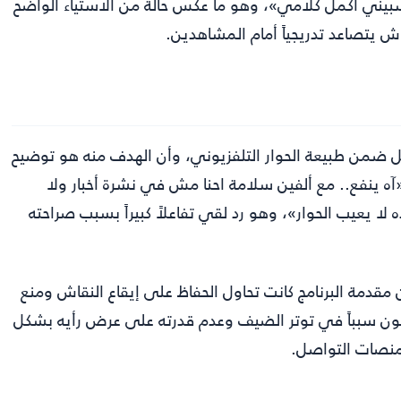
بيني اكمل كلامي»، وهو ما عكس حالة من الاستياء الواضح
ش يتصاعد تدريجياً أمام المشاهدين.
دخل ضمن طبيعة الحوار التلفزيوني، وأن الهدف منه هو توضيح
«آه ينفع.. مع ألفين سلامة احنا مش في نشرة أخبار ولا
لا يعيب الحوار»، وهو رد لقي تفاعلاً كبيراً بسبب صراحته
أن مقدمة البرنامج كانت تحاول الحفاظ على إيقاع النقاش ومنع
 يكون سبباً في توتر الضيف وعدم قدرته على عرض رأيه بشكل
منصات التواصل.