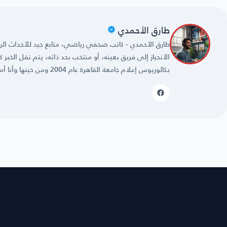
طارق الأحمدي
طارق الأحمدي - كاتب صحفي رياضي، متابع جيد للأحداث الريا
الأنحياز إلى فريق بعينه، أو منتخب بحد ذاته، يتم نقل الخبر
بكالوريوس إعلام جامعة القاهرة عام 2004 ومن حينها وأنا أمارس مهنتي بكل حُب وشغف.