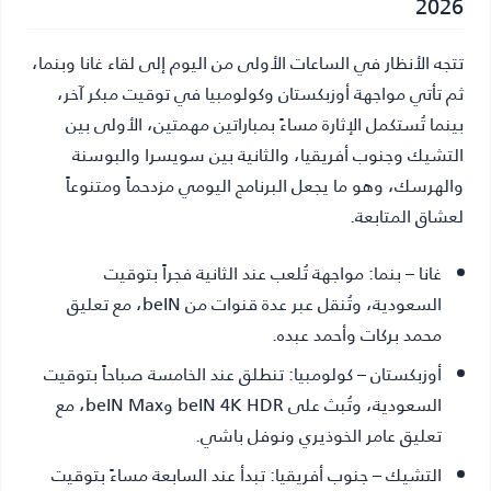
2026
تتجه الأنظار في الساعات الأولى من اليوم إلى لقاء غانا وبنما،
ثم تأتي مواجهة أوزبكستان وكولومبيا في توقيت مبكر آخر،
بينما تُستكمل الإثارة مساءً بمباراتين مهمتين، الأولى بين
التشيك وجنوب أفريقيا، والثانية بين سويسرا والبوسنة
والهرسك، وهو ما يجعل البرنامج اليومي مزدحماً ومتنوعاً
لعشاق المتابعة.
غانا – بنما:
مواجهة تُلعب عند الثانية فجراً بتوقيت
السعودية، وتُنقل عبر عدة قنوات من beIN، مع تعليق
محمد بركات وأحمد عبده.
أوزبكستان – كولومبيا:
تنطلق عند الخامسة صباحاً بتوقيت
السعودية، وتُبث على beIN 4K HDR وbeIN Max، مع
تعليق عامر الخوذيري ونوفل باشي.
التشيك – جنوب أفريقيا:
تبدأ عند السابعة مساءً بتوقيت