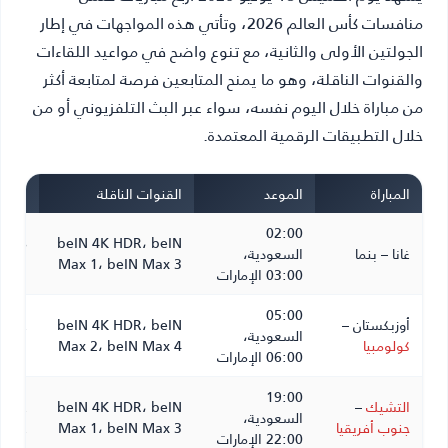
منافسات كأس العالم 2026، وتأتي هذه المواجهات في إطار
الجولتين الأولى والثانية، مع تنوع واضح في مواعيد اللقاءات
والقنوات الناقلة، وهو ما يمنح المتابعين فرصة لمتابعة أكثر
من مباراة خلال اليوم نفسه، سواء عبر البث التلفزيوني أو من
خلال التطبيقات الرقمية المعتمدة.
المباراة
الموعد
القنوات الناقلة
المعل
02:00
beIN 4K HDR، beIN
محمد 
غانا – بنما
السعودية،
Max 1، beIN Max 3
أحمد 
03:00 الإمارات
05:00
أوزبكستان –
beIN 4K HDR، beIN
عامر 
السعودية،
كولومبيا
Max 2، beIN Max 4
نوفل
06:00 الإمارات
19:00
التشيك
–
beIN 4K HDR، beIN
علي 
السعودية،
جنوب أفريقيا
Max 1، beIN Max 3
علي، 
22:00 الإمارات