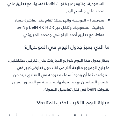
السعودية، وتتوفر عبر قنوات beIN نفسها، مع تعليق علي
محمد علي وباسم الزير.
سويسرا – البوسنة والهرسك:
تقام عند العاشرة مساءً
بتوقيت السعودية، وتُنقل عبر beIN 4K HDR وbeIN
Max، مع تعليق أحمد البلوشي ومحمد المبروكي.
ما الذي يميز جدول اليوم في المونديال؟
يمتاز جدول هذا اليوم بتوزيع المباريات على فترتين مختلفتين،
ما يتيح للجمهور متابعة أكثر من لقاء دون تعارض كبير في
المواعيد، كما أن وجود أسماء معروفة في التعليق يزيد من
اهتمام المتابعين بهذه المواجهات، خاصة مع الحضور القوي
لقنوات beIN في نقل تفاصيل البطولة.
مباراة اليوم الأقرب لجذب المتابعة?
تبدو جميع مواجهات اليوم مهمة، لكن اختلاف التوقيت وأسماء