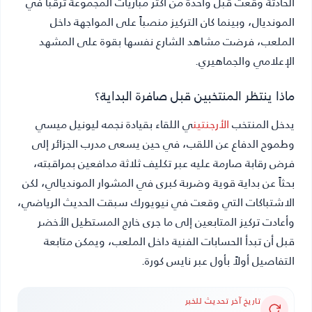
الحادثة وقعت قبل واحدة من أكثر مباريات المجموعة ترقباً في
المونديال، وبينما كان التركيز منصباً على المواجهة داخل
الملعب، فرضت مشاهد الشارع نفسها بقوة على المشهد
الإعلامي والجماهيري.
ماذا ينتظر المنتخبين قبل صافرة البداية؟
يدخل المنتخب
الأرجنتين
ي اللقاء بقيادة نجمه ليونيل ميسي
وطموح الدفاع عن اللقب، في حين يسعى مدرب الجزائر إلى
فرض رقابة صارمة عليه عبر تكليف ثلاثة مدافعين بمراقبته،
بحثاً عن بداية قوية وضربة كبرى في المشوار المونديالي، لكن
الاشتباكات التي وقعت في نيويورك سبقت الحديث الرياضي،
وأعادت تركيز المتابعين إلى ما جرى خارج المستطيل الأخضر
قبل أن تبدأ الحسابات الفنية داخل الملعب، ويمكن متابعة
التفاصيل أولاً بأول عبر نايس كورة.
تاريخ آخر تحديث للخبر