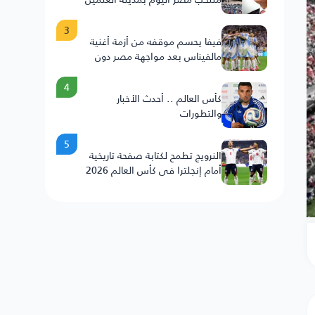
3
فيفا يحسم موقفه من أزمة أغنية
مالفيناس بعد مواجهة مصر دون
عقوبات على الأرجنتين
4
كأس العالم .. أحدث الأخبار
والتطورات
5
النرويج تطمح لكتابة صفحة تاريخية
أمام إنجلترا في كأس العالم 2026