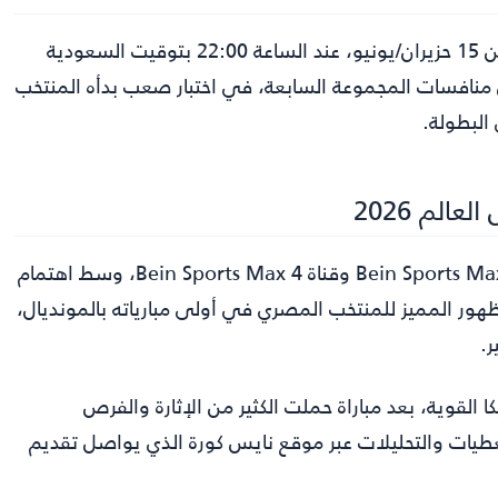
أقيمت مباراة مصر وبلجيكا في كأس العالم 2026 يوم الإثنين 15 حزيران/يونيو، عند الساعة 22:00 بتوقيت السعودية
مارات، وذلك ضمن منافسات المجموعة السابعة، في اختبار صعب بدأه المنتخب
البطولة.
الم 2026
نقلت مباراة مصر وبلجيكا في كأس العالم 2026 عبر قناة Bein Sports Max 2 وقناة Bein Sports Max 4، وسط اهتمام
هور المميز للمنتخب المصري في أولى مبارياته بالمونديال،
ر.
كا القوية، بعد مباراة حملت الكثير من الإثارة والفرص
غطيات والتحليلات عبر موقع نايس كورة الذي يواصل تقديم