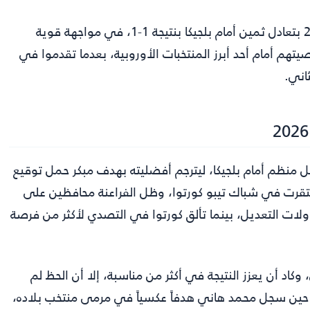
، افتتح المنتخب المصري مشواره في كأس العالم 2026 بتعادل ثمين أمام بلجيكا بنتيجة 1-1، في مواجهة قوية
هم أمام أحد أبرز المنتخبات الأوروبية، بعدما تقدموا في
اني.
ل منظم أمام بلجيكا، ليترجم أفضليته بهدف مبكر حمل توقيع
صاروخية رائعة استقرت في شباك تيبو كورتوا، وظل الفراعنة محافظين على
لات التعديل، بينما تألق كورتوا في التصدي لأكثر من فرصة
د أن يعزز النتيجة في أكثر من مناسبة، إلا أن الحظ لم
 في صفه، قبل أن تتغير مجريات اللقاء عند الدقيقة 66، حين سجل محمد هاني هدفاً عكسياً في مرمى منتخب بلاده،