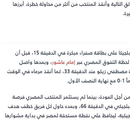
 التالية وأنقذ المنتخب من أكثر من محاولة خطرة، أبرزها
رة.
شهدت المباراة إيقاعاً سريعاً منذ البداية، مع حصول منتخب بلجيكا على بطاقة صفراء مبكرة في الدقيقة 15، قبل أن
إمام عاشور
، وبعدها واصل
المنتخب المصري تهديد مرمى كورتوا، الذي تصدى لتسديدة مصطفى زيكو عند الدقيقة 33، كما أنقذ مرماه في الوقت
ول.
من أجل العودة، بينما لم يستثمر المنتخب المصري فرصة
محققة عند الدقيقة 55 لتعزيز النتيجة، ثم جاء هدف التعادل البلجيكي في الدقيقة 66، وبعده حاول كل فريق خطف هدف
جيكية، ليحافظ على نقطة مستحقة لمصر في بداية مشوارها