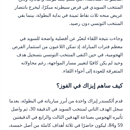
المنتخب السويدي في فرض سيطرته مبكرًا، ليخرج بانتصار
عريض منحه ثلاث نقاط ثمينة في بداية البطولة، بينما بقي
المنتخب التونسي دون رصيد.
وجاءت نتيجة اللقاء لتعبّر عن أفضلية واضحة للسويد في
معظم فترات المباراة، إذ تمكن اللاعبون من استثمار الفرص
الهجومية، في حين اكتفى المنتخب التونسي بتسجيل هدف
وحيد لم يكن كافيًا لتغيير مسار المواجهة، رغم محاولاته
المتفرقة للعودة إلى أجواء اللقاء.
كيف ساهم إيزاك في الفوز؟
قدم ألكسندر إيزاك واحدة من أبرز مبارياته في البطولة، بعدما
سجل الهدف الثاني لمنتخب السويد في الدقيقة 30، ثم واصل
تأثيره الهجومي بصناعة الهدفين الثالث والرابع في الدقيقتين
59 و84، ليكون حاضرًا في ثلاثة أهداف كاملة من أصل خمسة،