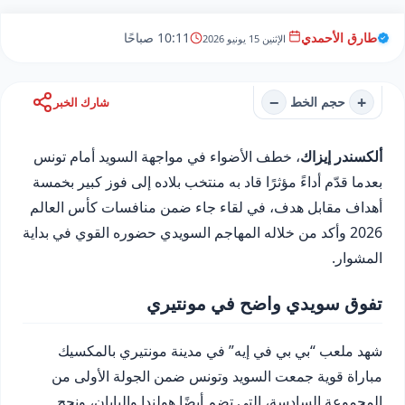
طارق الأحمدي
10:11 صباحًا
الإثنين 15 يونيو 2026
−
+
حجم الخط
شارك الخبر
ألكسندر إيزاك
، خطف الأضواء في مواجهة السويد أمام تونس
بعدما قدّم أداءً مؤثرًا قاد به منتخب بلاده إلى فوز كبير بخمسة
أهداف مقابل هدف، في لقاء جاء ضمن منافسات كأس العالم
2026 وأكد من خلاله المهاجم السويدي حضوره القوي في بداية
المشوار.
تفوق سويدي واضح في مونتيري
شهد ملعب “بي بي في إيه” في مدينة مونتيري بالمكسيك
مباراة قوية جمعت السويد وتونس ضمن الجولة الأولى من
المجموعة السادسة، التي تضم أيضًا هولندا واليابان، ونجح