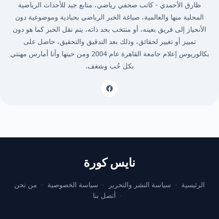
طارق الأحمدي - كاتب صحفي رياضي، متابع جيد للأحداث الرياضية
المحلية منها والعالمية، صياغة الخبر الرياضي بحيادية وموضوعية دون
الأنحياز إلى فريق بعينه، أو منتخب بحد ذاته، يتم نقل الخبر كما هو دون
تمييز أو تغيير لحقائق، وذلك بعد التدقيق والتحقيق، حاصل على
بكالوريوس إعلام جامعة القاهرة عام 2004 ومن حينها وأنا أمارس مهنتي
بكل حُب وشغف.
نايس كورة
الرئيسية
سياسة النشر والتحرير
سياسة الخصوصية
من نحن
أتصل بنا