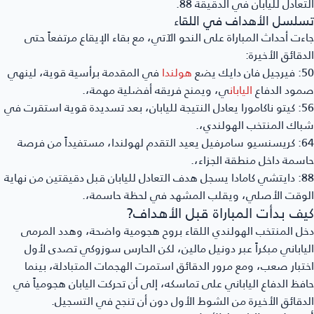
التعادل لليابان في الدقيقة 88.
تسلسل الأهداف في اللقاء
جاءت أحداث المباراة على النحو الآتي، مع بقاء الإيقاع مرتفعاً حتى
الدقائق الأخيرة:
50
: فيرجيل فان دايك يضع
هولندا
في المقدمة برأسية قوية، لينهي
صمود الدفاع
اليابان
ي، ويمنح فريقه أفضلية مهمة،.
56
: كيتو ناكامورا يعادل النتيجة لليابان، بعد تسديدة قوية استقرت في
شباك المنتخب الهولندي،.
64
: كريسنسيو سامرفيل يعيد التقدم لهولندا، مستفيداً من فرصة
حاسمة داخل منطقة الجزاء،.
88
: دايتشي كامادا يسجل هدف التعادل لليابان قبل دقيقتين من نهاية
الوقت الأصلي، ويقلب المشهد في لحظة حاسمة،.
كيف بدأت المباراة قبل الأهداف?
دخل المنتخب الهولندي اللقاء بروح هجومية واضحة، وهدد المرمى
الياباني مبكراً عبر دونيل مالين، لكن الحارس سوزوكي تصدى لأول
اختبار صعب، ومع مرور الدقائق استمرت الهجمات المتبادلة، بينما
حافظ الدفاع الياباني على تماسكه، إلى أن تحركت اليابان هجومياً في
الدقائق الأخيرة من الشوط الأول دون أن تنجح في التسجيل.