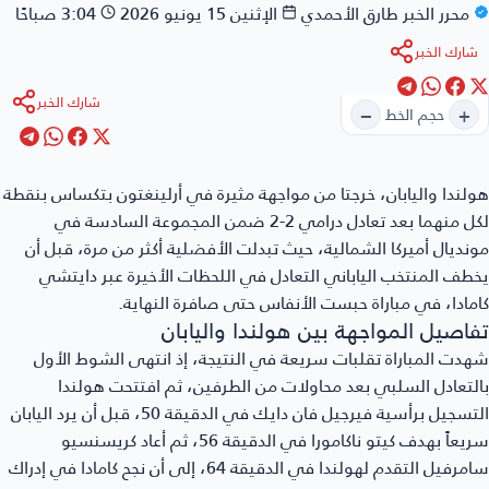
محرر الخبر
طارق الأحمدي
الإثنين 15 يونيو 2026
3:04 صباحًا
شارك الخبر
شارك الخبر
−
+
حجم الخط
هولندا واليابان
، خرجتا من مواجهة مثيرة في أرلينغتون بتكساس بنقطة
لكل منهما بعد تعادل درامي 2-2 ضمن المجموعة السادسة في
مونديال أميركا الشمالية، حيث تبدلت الأفضلية أكثر من مرة، قبل أن
يخطف المنتخب الياباني التعادل في اللحظات الأخيرة عبر دايتشي
كامادا، في مباراة حبست الأنفاس حتى صافرة النهاية.
تفاصيل المواجهة بين هولندا واليابان
شهدت المباراة تقلبات سريعة في النتيجة، إذ انتهى الشوط الأول
بالتعادل السلبي بعد محاولات من الطرفين، ثم افتتحت هولندا
التسجيل برأسية فيرجيل فان دايك في الدقيقة 50، قبل أن يرد اليابان
سريعاً بهدف كيتو ناكامورا في الدقيقة 56، ثم أعاد كريسنسيو
سامرفيل التقدم لهولندا في الدقيقة 64، إلى أن نجح كامادا في إدراك