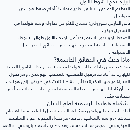
أبرز ملامح الشوط الأول
التنظيم الدفاعي الياباني
: ظهر متماسكاً أمام ضغط هولندي
متواصل،.
تألق الحارس سوزوكي
: تصدى لأكثر من محاولة ومنع هولندا من
التسجيل مبكراً،.
الضغط الهولندي
: استمر بحثاً عن الهدف الأول طوال الشوط،.
الاستفاقة اليابانية المتأخرة
: ظهرت في الدقائق الأخيرة قبل
الاستراحة،.
ماذا حدث في الدقائق الحاسمة?
بعد هدف فان دايك، ظلت هولندا متقدمة حتى عادل ناكامورا النتيجة
لليابان، ثم أعاد سامرفيل الأفضلية للمنتخب الهولندي، ومع دخول
المباراة مراحلها الأخيرة بدا أن النقاط الثلاث في طريقها إلى هولندا،
غير أن كامادا ظهر في اللحظة المناسبة ليمنح اليابان تعادلاً ثميناً في
سيناريو مثير.
تشكيلة هولندا الرسمية أمام اليابان
أعلن المنتخب الهولندي تشكيلته الرسمية قبل اللقاء، وسط اهتمام
جماهيري واسع بالمواجهة، خاصة مع دخول البطولة أجواء المنافسة
المبكرة في المجموعة السادسة، وقد حضرت أسماء بارزة في القائمة