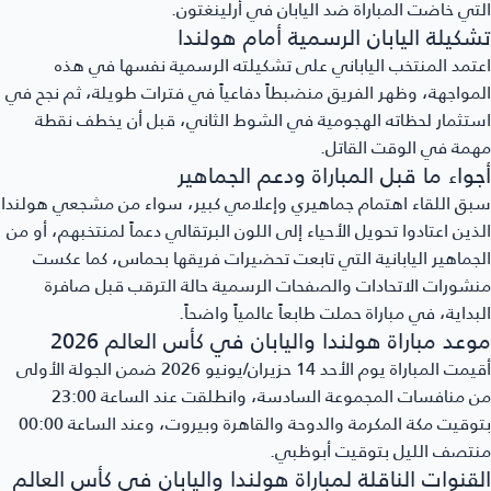
التي خاضت المباراة ضد اليابان في أرلينغتون.
تشكيلة اليابان الرسمية أمام هولندا
اعتمد المنتخب الياباني على تشكيلته الرسمية نفسها في هذه
المواجهة، وظهر الفريق منضبطاً دفاعياً في فترات طويلة، ثم نجح في
استثمار لحظاته الهجومية في الشوط الثاني، قبل أن يخطف نقطة
مهمة في الوقت القاتل.
أجواء ما قبل المباراة ودعم الجماهير
سبق اللقاء اهتمام جماهيري وإعلامي كبير، سواء من مشجعي هولندا
الذين اعتادوا تحويل الأحياء إلى اللون البرتقالي دعماً لمنتخبهم، أو من
الجماهير اليابانية التي تابعت تحضيرات فريقها بحماس، كما عكست
منشورات الاتحادات والصفحات الرسمية حالة الترقب قبل صافرة
البداية، في مباراة حملت طابعاً عالمياً واضحاً.
موعد مباراة هولندا واليابان في كأس العالم 2026
أقيمت المباراة يوم الأحد 14 حزيران/يونيو 2026 ضمن الجولة الأولى
من منافسات المجموعة السادسة، وانطلقت عند الساعة 23:00
بتوقيت مكة المكرمة والدوحة والقاهرة وبيروت، وعند الساعة 00:00
منتصف الليل بتوقيت أبوظبي.
القنوات الناقلة لمباراة هولندا واليابان في كأس العالم