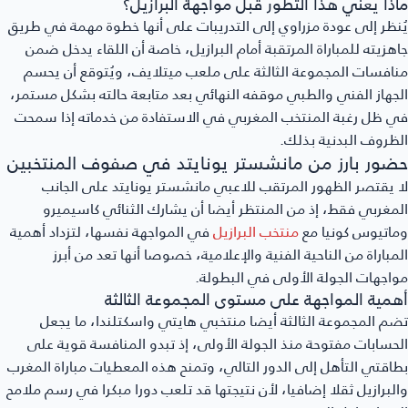
ماذا يعني هذا التطور قبل مواجهة البرازيل؟
يُنظر إلى عودة مزراوي إلى التدريبات على أنها خطوة مهمة في طريق
جاهزيته للمباراة المرتقبة أمام البرازيل، خاصة أن اللقاء يدخل ضمن
منافسات المجموعة الثالثة على ملعب ميتلايف، ويُتوقع أن يحسم
الجهاز الفني والطبي موقفه النهائي بعد متابعة حالته بشكل مستمر،
في ظل رغبة المنتخب المغربي في الاستفادة من خدماته إذا سمحت
الظروف البدنية بذلك.
حضور بارز من مانشستر يونايتد في صفوف المنتخبين
لا يقتصر الظهور المرتقب للاعبي مانشستر يونايتد على الجانب
المغربي فقط، إذ من المنتظر أيضا أن يشارك الثنائي كاسيميرو
وماتيوس كونيا مع
منتخب البرازيل
في المواجهة نفسها، لتزداد أهمية
المباراة من الناحية الفنية والإعلامية، خصوصا أنها تعد من أبرز
مواجهات الجولة الأولى في البطولة.
أهمية المواجهة على مستوى المجموعة الثالثة
تضم المجموعة الثالثة أيضا منتخبي هايتي واسكتلندا، ما يجعل
الحسابات مفتوحة منذ الجولة الأولى، إذ تبدو المنافسة قوية على
بطاقتي التأهل إلى الدور التالي، وتمنح هذه المعطيات مباراة المغرب
والبرازيل ثقلا إضافيا، لأن نتيجتها قد تلعب دورا مبكرا في رسم ملامح