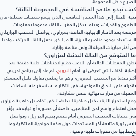
الصراع داخل المجموعة.
كيف تبدو ملامح المنافسة في المجموعة الثالثة؟
تتجه الأنظار إلى هذا المسار التنافسي الذي يجمع منتخبات مختلفة في
الطموح والقدرات، وبينما يدخل المغرب اللقاء مدعوما بمعنويات
مرتفعة بعد الأخبار الإيجابية الخاصة بمزراوي، يواصل المنتخب البرازيلي
الاستعداد بوجود عناصره البارزة، الأمر الذي يجعل اللقاء المرتقب واحدا
من أكثر مباريات الجولة الأولى متابعة وإثارة.
ما المتوقع من الحالة البدنية لمزراوي؟
تظهر المعطيات الحالية أن اللاعب خضع لاحتياطات طبية دقيقة بعد
إصابة الكتف التي تعرض لها أمام
النرويج
، ثم عاد إلى برنامج تدريبي
أكثر تقدما مع المنتخب المغربي، وهو ما يعكس تفاؤلا داخل المعسكر
بقدرته على اللحاق بالمواجهة، في انتظار ما ستسفر عنه الساعات
المقبلة من قرارات نهائية تخص مشاركته.
ومع استمرار الترقب قبل صافرة البداية، تبقى تفاصيل جاهزية مزراوي
محل اهتمام واسع لدى المتابعين، خاصة أن حضوره أو غيابه قد يؤثر
في حسابات المنتخب المغربي أمام خصم بحجم البرازيل، وتواصل
نايس كورة متابعة آخر المستجدات حول هذه المواجهة المنتظرة وما
يرتبط بها من تطورات طبية وفنية.