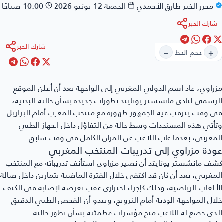
محرر الخبر
طارق الأحمدي
الجمعة 12 يونيو 2026
10:00 صباحًا
شارك الخبر
شارك الخبر
−
+
حجم الخط
مزراوي
، عاد اسم الدولي المغربي إلى الواجهة بعد أن أعلن الموقع
الرسمي لنادي مانشستر يونايتد تطورات جديدة بشأن حالته البدنية،
في وقت يترقب فيه الجمهور ظهوره مع منتخب المغرب أمام البرازيل.
وتأتي هذه المستجدات وسط حالة من التفاؤل داخل الجهاز الطبي
المغربي، بعدما غاب اللاعب عن المران الكامل في وقت سابق.
عودة مزراوي إلى تدريبات المنتخب المغربي
كشف مانشستر يونايتد أن نصير مزراوي استأنف تدريباته مع المنتخب
المغربي، بعد أن كان قد اكتفى خلال الفترة الماضية بتمارين داخل صالة
الألعاب الرياضية، وذلك كإجراء احترازي عقب تعرضه لإصابة في الكتف
خلال المواجهة الودية أمام النرويج، ويبدو أن الفحص الطبي الدقيق
الذي خضع له اللاعب منح مؤشرات مطمئنة بشأن تطور حالته.