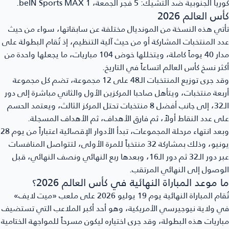
ريا الجنوبية ضد التشيك
: 5 فجر الجمعة، beIN Sports MAX 1.
س العالم 2026
تي هذه النسخة من المونديال مختلفة عن سابقاتها، سواء من حيث
د المنتخبات المشاركة أو من حيث آلية التنظيم، إذ تُقام البطولة على
مدار 40 يوماً كاملة، ويتخللها خوض 104 مباريات، ما يجعلها واحدة من
ثر نسخ كأس العالم اتساعاً في التاريخ.
وقد جرى توزيع المنتخبات الـ48 على 12 مجموعة، تضم كل مجموعة
بعة منتخبات، ويتأهل صاحبا المركزين الأول والثاني مباشرة إلى دور
الـ32، إلى جانب أفضل 8 منتخبات تحتل المركز الثالث، ويعتمد الحسم
ى عدد النقاط أولاً، ثم فارق الأهداف، ثم الأهداف المسجلة.
وبعد انتهاء مرحلة المجموعات، تبدأ الأدوار الإقصائية اعتباراً من يوم 28
يونيو، وذلك بمشاركة 32 منتخباً للمرة الأولى، لتتواصل المنافسات
عبر دور الـ32 ثم دور الـ16، وبعدها ربع النهائي ونصف النهائي، قبل
وصول إلى النهائي المرتقب.
 موعد المباراة النهائية في كأس العالم 2026؟
تُقام المباراة النهائية يوم 19 يوليو 2026 على ملعب «ميت لايف»
 ولاية نيوجيرسي الأمريكية، وهو أحد أكبر الملاعب التي تستضيف
اريات هذه البطولة، وقد جرى اختياره ليكون مسرحاً للمواجهة الختامية