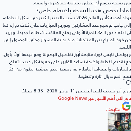
 نسخة يتوقع أن تحظى بمتابعة جماهيرية واسعة.
ماذا تحظى هذه النسخة باهتمام خاص؟
تزداد أهمية كأس العالم 2026 بسبب التغيير الكبير في شكل البطولة،
ى جانب توسيع عدد المشاركين وتوزيع المباريات على ثلاث دول، كما
أن اعتماد دور الـ32 للمرة الأولى يمنح المنافسات طابعاً جديداً، ويزيد
 قوة الصراع بين المنتخبات منذ بداية المشوار وحتى الوصول إلى
لقب.
يواصل
نايس كورة
متابعة أبرز تفاصيل البطولة ومواعيدها أولاً بأول،
 تقديم تغطية واضحة تساعد القارئ على معرفة كل جديد يتعلق
لمباريات والقنوات الناقلة، في نسخة تبدو مرشحة لتكون من أكثر
خ المونديال إثارة وتنظيماً.
ريخ آخر تحديث للخبر
الخميس 11 يونيو 2026 - 8:35 صباحًا
بع الآن أهم الأخبار عبر
Google News
متابعة
‹