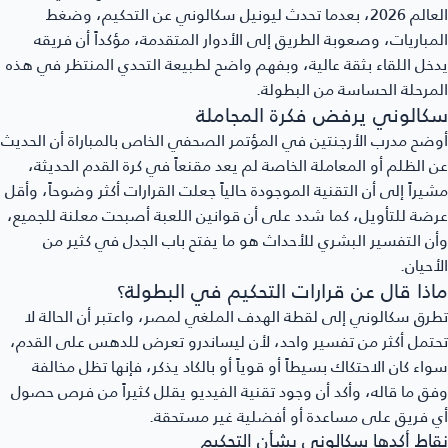
العالم 2026، بعدما تحدث ليونيل سكالوني عن التحكيم، وضغط
مباريات، وصعوبة الطريق إلى الأدوار المتقدمة، مؤكداً أن فريقه
خل اللقاء بثقة عالية، وبفهم واضح لطبيعة التحدي المنتظر في هذه
مرحلة الحساسة من البطولة.
كالوني يرفض فكرة المجاملة
ضح مدرب الأرجنتين في المؤتمر الصحفي الخاص بالمباراة أن الحديث
 الظلم أو المعاملة الخاصة لم يعد مقنعاً في كرة القدم الحديثة،
يراً إلى أن التقنية الموجودة حالياً جعلت القرارات أكثر وضوحاً، وأقل
ضة للتأويل، كما شدد على أن قوانين اللعبة أصبحت معلنة للجميع،
ن التفسير البشري للأحداث هو ما يفتح باب الجدل في كثير من
أحيان.
اذا قال عن قرارات التحكيم في البطولة؟
رق سكالوني إلى لقطة الهدف الملغي لمصر، واعتبر أن الحالة لا
تمل أكثر من تفسير واحد، لأن ليساندرو تعرض للدهس على القدم،
اء كان الاحتكاك بسيطاً أو قوياً أو بالكاد يذكر، فإنها تظل مخالفة
ق ما قاله، وأكد أن وجود تقنية الفيديو يقلل كثيراً من فرص حصول
 فريق على مساعدة أو أفضلية غير مستحقة.
اط أكدها سكالوني بشأن التحكيم