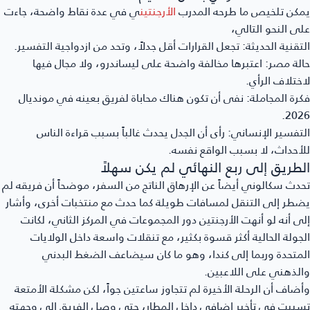
كن تلخيص ما طرحه المدرب
الأرجنتين
ي في عدة نقاط واضحة، جاءت
ى النحو التالي،
تقنية الحديثة:
تجعل القرارات أقل جدلاً، وتحد من ازدواجية التفسير.
لة مصر:
اعتبرها مخالفة واضحة على ليساندرو، ولا مجال فيها
ختلاف الرأي.
رة المجاملة:
نفى أن تكون هناك محاباة لفريق بعينه في مونديال
202
تفسير الإنساني:
رأى أن الجدل يحدث غالباً بسبب قراءة الناس
أحداث، لا بسبب الواقع نفسه.
لطريق إلى ربع النهائي لم يكن سهلاً
دث سكالوني أيضاً عن الإرهاق الناتج من السفر، موضحاً أن فريقه لم
طر إلى التنقل لمسافات طويلة كما حدث مع منتخبات أخرى، وأشار
ى أنه لو أنهت الأرجنتين دور المجموعات في المركز الثاني، لكانت
جولة الحالية أكثر قسوة بكثير، مع تنقلات واسعة داخل الولايات
متحدة وربما إلى كندا، وهو ما كان سيضاعف الضغط البدني
لذهني على اللاعبين.
ضاف أن الرحلة الأخيرة لم تتجاوز ساعتين جواً، لكن مشكلة الأمتعة
ببت في تأخير إضافي داخل المطار، حتى وصل الفريق إلى وجهته