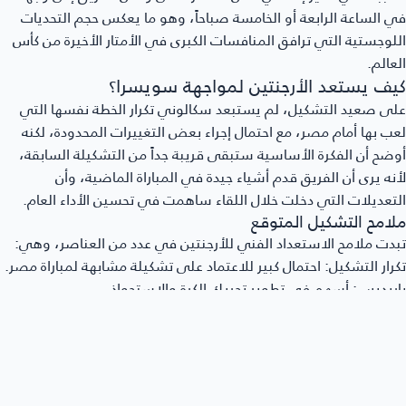
 الساعة الرابعة أو الخامسة صباحاً، وهو ما يعكس حجم التحديات
لوجستية التي ترافق المنافسات الكبرى في الأمتار الأخيرة من كأس
عالم.
يف يستعد الأرجنتين لمواجهة سويسرا؟
ى صعيد التشكيل، لم يستبعد سكالوني تكرار الخطة نفسها التي
ب بها أمام مصر، مع احتمال إجراء بعض التغييرات المحدودة، لكنه
ضح أن الفكرة الأساسية ستبقى قريبة جداً من التشكيلة السابقة،
نه يرى أن الفريق قدم أشياء جيدة في المباراة الماضية، وأن
تعديلات التي دخلت خلال اللقاء ساهمت في تحسين الأداء العام.
لامح التشكيل المتوقع
دت ملامح الاستعداد الفني للأرجنتين في عدد من العناصر، وهي:
رار التشكيل:
احتمال كبير للاعتماد على تشكيلة مشابهة لمباراة مصر.
ريديس:
أسهم في تطوير تحريك الكرة والاستحواذ.
ك أليستر:
ظهر بصورة أفضل بعد التغييرات.
استقرار:
يفضل الجهاز الفني عدم إحداث تغييرات كبيرة قبل مواجهة
وية مثل
سويسرا
.
ماذا يرفض سكالوني وصف سويسرا بالفريق السهل؟
دى مدرب الأرجنتين احتراماً واضحاً للمنتخب السويسري، مؤكداً أنه لا