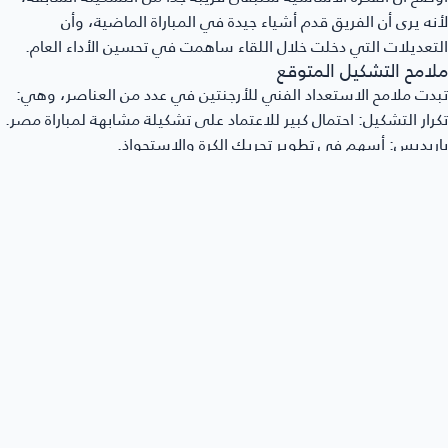
نه يرى أن الفريق قدم أشياء جيدة في المباراة الماضية، وأن
تعديلات التي دخلت خلال اللقاء ساهمت في تحسين الأداء العام.
لامح التشكيل المتوقع
دت ملامح الاستعداد الفني للأرجنتين في عدد من العناصر، وهي:
رار التشكيل:
احتمال كبير للاعتماد على تشكيلة مشابهة لمباراة مصر.
ريديس:
أسهم في تطوير تحريك الكرة والاستحواذ.
ك أليستر:
ظهر بصورة أفضل بعد التغييرات.
استقرار:
يفضل الجهاز الفني عدم إحداث تغييرات كبيرة قبل مواجهة
وية مثل
سويسرا
.
ماذا يرفض سكالوني وصف سويسرا بالفريق السهل؟
دى مدرب الأرجنتين احتراماً واضحاً للمنتخب السويسري، مؤكداً أنه لا
جد فريق سهل في هذه المرحلة، وأن سويسرا تملك الخبرة والقدرة
ى منافسة أفضل المنتخبات، كما ذكّر بأنها أطاحت بكولومبيا التي
مت بدورها بطولة مميزة، وهو ما يجعل المواجهة المقبلة أكثر
قيداً، وأكثر حاجة إلى الانضباط والتركيز.
ا قارن سكالوني بين عدة منتخبات بارزة في البطولة، فذكر أن
إسبانيا
تحقت الفوز على بلجيكا، وأن
فرنسا
قدمت رسالة قوية، بينما رأى أن
أرجنتين تقدم مشواراً جيداً باستثناء مباراة كاب فيردي، مع التأكيد على