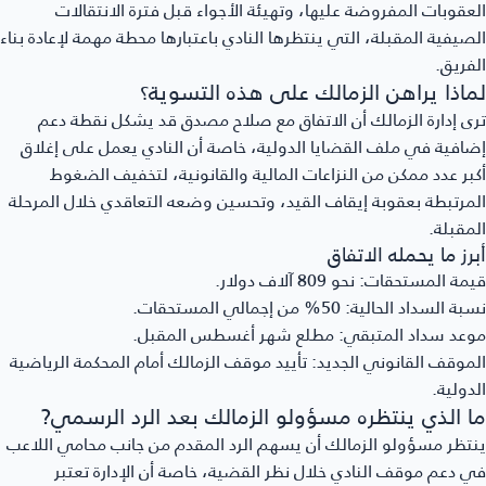
عقوبات المفروضة عليها، وتهيئة الأجواء قبل فترة الانتقالات
صيفية المقبلة، التي ينتظرها النادي باعتبارها محطة مهمة لإعادة بناء
فريق.
ماذا يراهن الزمالك على هذه التسوية؟
ى إدارة الزمالك أن الاتفاق مع صلاح مصدق قد يشكل نقطة دعم
افية في ملف القضايا الدولية، خاصة أن النادي يعمل على إغلاق
بر عدد ممكن من النزاعات المالية والقانونية، لتخفيف الضغوط
مرتبطة بعقوبة إيقاف القيد، وتحسين وضعه التعاقدي خلال المرحلة
مقبلة.
رز ما يحمله الاتفاق
مة المستحقات:
نحو 809 آلاف دولار.
بة السداد الحالية:
50% من إجمالي المستحقات.
عد سداد المتبقي:
مطلع شهر أغسطس المقبل.
موقف القانوني الجديد:
تأييد موقف الزمالك أمام المحكمة الرياضية
دولية.
ا الذي ينتظره مسؤولو الزمالك بعد الرد الرسمي?
تظر مسؤولو الزمالك أن يسهم الرد المقدم من جانب محامي اللاعب
 دعم موقف النادي خلال نظر القضية، خاصة أن الإدارة تعتبر