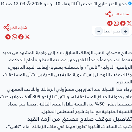
محرر الخبر
طارق الأحمدي
الأربعاء 10 يونيو 2026
12:03 صباحًا
شارك الخبر
شارك الخبر
−
+
حجم الخط
لاح مصدق
، لاعب الزمالك السابق، عاد إلى واجهة المشهد من جديد
دما اتخذ موقفاً داعماً للنادي في قضيته المنظورة أمام المحكمة
رياضية الدولية “كاس”، والمتعلقة بعقوبة إيقاف القيد التأديبي،
لك عقب التوصل إلى تسوية مالية بين الطرفين بشأن المستحقات
متأخرة.
اء هذا التحرك بعد اتفاق بين مسؤولي الزمالك واللاعب المغربي
على جدولة المبالغ المستحقة له، والتي تبلغ نحو 809 آلاف دولار، حيث
سيحصل على 50% من القيمة خلال الفترة الحالية، بينما يتم سداد
نسبة المتبقية مع بداية شهر أغسطس المقبل.
فاصيل موقف صلاح مصدق من أزمة القيد
دت الساعات الأخيرة تطوراً مهماً في ملف الزمالك أمام “كاس”،