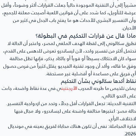
يراً إلى أن التقنية الموجودة حالياً جعلت القرارات أكثر وضوحاً، وأقل
ضة للتأويل، كما شدد على أن قوانين اللعبة أصبحت معلنة للجميع،
ن التفسير البشري للأحداث هو ما يفتح باب الجدل في كثير من
أحيان.
اذا قال عن قرارات التحكيم في البطولة؟
رق سكالوني إلى لقطة الهدف الملغي لمصر، واعتبر أن الحالة لا
تمل أكثر من تفسير واحد، لأن ليساندرو تعرض للدهس على القدم،
اء كان الاحتكاك بسيطاً أو قوياً أو بالكاد يذكر، فإنها تظل مخالفة
ق ما قاله، وأكد أن وجود تقنية الفيديو يقلل كثيراً من فرص حصول
 فريق على مساعدة أو أفضلية غير مستحقة.
اط أكدها سكالوني بشأن التحكيم
كن تلخيص ما طرحه المدرب
الأرجنتين
ي في عدة نقاط واضحة، جاءت
ى النحو التالي،
تقنية الحديثة:
تجعل القرارات أقل جدلاً، وتحد من ازدواجية التفسير.
لة مصر:
اعتبرها مخالفة واضحة على ليساندرو، ولا مجال فيها
ختلاف الرأي.
رة المجاملة:
نفى أن تكون هناك محاباة لفريق بعينه في مونديال
202