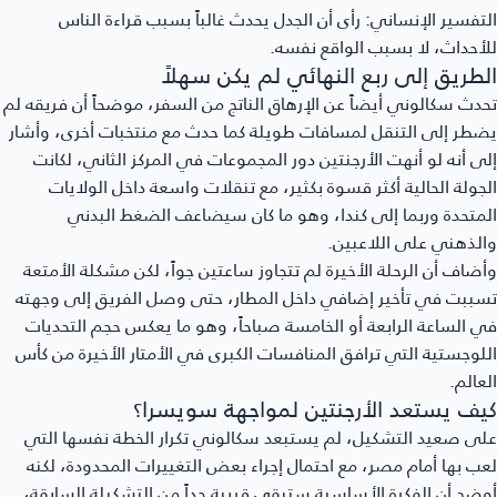
تفسير الإنساني:
رأى أن الجدل يحدث غالباً بسبب قراءة الناس
أحداث، لا بسبب الواقع نفسه.
لطريق إلى ربع النهائي لم يكن سهلاً
دث سكالوني أيضاً عن الإرهاق الناتج من السفر، موضحاً أن فريقه لم
طر إلى التنقل لمسافات طويلة كما حدث مع منتخبات أخرى، وأشار
ى أنه لو أنهت الأرجنتين دور المجموعات في المركز الثاني، لكانت
جولة الحالية أكثر قسوة بكثير، مع تنقلات واسعة داخل الولايات
متحدة وربما إلى كندا، وهو ما كان سيضاعف الضغط البدني
لذهني على اللاعبين.
ضاف أن الرحلة الأخيرة لم تتجاوز ساعتين جواً، لكن مشكلة الأمتعة
ببت في تأخير إضافي داخل المطار، حتى وصل الفريق إلى وجهته
 الساعة الرابعة أو الخامسة صباحاً، وهو ما يعكس حجم التحديات
لوجستية التي ترافق المنافسات الكبرى في الأمتار الأخيرة من كأس
عالم.
يف يستعد الأرجنتين لمواجهة سويسرا؟
ى صعيد التشكيل، لم يستبعد سكالوني تكرار الخطة نفسها التي
ب بها أمام مصر، مع احتمال إجراء بعض التغييرات المحدودة، لكنه
ضح أن الفكرة الأساسية ستبقى قريبة جداً من التشكيلة السابقة،