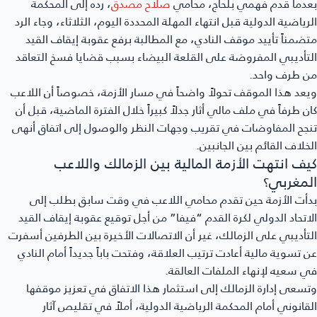
دما قدم فهمي بلحاج، محامي
صلاح مصدق
، رده إلى المحكمة
رياضية الدولية قبل انتهاء المهلة المحددة اليوم، الثلاثاء، وجاء الرد
ضمناً تأييد موقف النادي، مع المطالبة برفع عقوبة إيقاف القيد
تأديبي المفروضة على القلعة البيضاء بسبب قضايا فسخ التعاقد
ن طرف واحد.
عد هذا الموقف تحولاً واضحاً في مسار الأزمة، خصوصاً أن اللاعب
ن طرفاً في ملف مالي أثار جدلاً كبيراً خلال الفترة الماضية، قبل أن
جح المفاوضات في تقريب وجهات النظر والوصول إلى اتفاق أنهى
خلاف القائم بين الجانبين.
يف انتهت الأزمة المالية بين الزمالك واللاعب
لمغربي؟
أت الأزمة حين تقدم محامي اللاعب في وقت سابق بطلب إلى
اتحاد الدولي لكرة القدم “فيفا” من أجل توقيع عقوبة إيقاف القيد
تأديبي على الزمالك، غير أن الاتصالات الأخيرة بين الطرفين أسفرت
 تسوية مالية أعادت ترتيب العلاقة، وفتحت باباً جديداً أمام النادي
 سعيه لإنهاء الملفات العالقة.
سعى إدارة الزمالك إلى استثمار هذا الاتفاق في تعزيز موقفها
قانوني أمام المحكمة الرياضية الدولية، أملاً في تقليص آثار