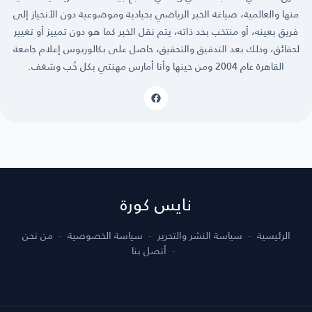
منها والعالمية، صياغة الخبر الرياضي بحيادية وموضوعية دون الأنحياز إلى
فريق بعينه، أو منتخب بحد ذاته، يتم نقل الخبر كما هو دون تمييز أو تغيير
لحقائق، وذلك بعد التدقيق والتحقيق، حاصل على بكالوريوس إعلام جامعة
القاهرة عام 2004 ومن حينها وأنا أمارس مهنتي بكل حُب وشغف.
نايس كورة
الرئيسية
سياسة النشر والتحرير
سياسة الخصوصية
من نحن
أتصل بنا