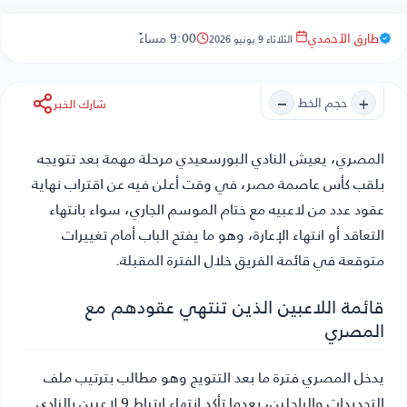
طارق الأحمدي
9:00 مساءً
الثلاثاء 9 يونيو 2026
−
+
حجم الخط
شارك الخبر
المصري
، يعيش النادي البورسعيدي مرحلة مهمة بعد تتويجه
بلقب كأس عاصمة مصر، في وقت أعلن فيه عن اقتراب نهاية
عقود عدد من لاعبيه مع ختام الموسم الجاري، سواء بانتهاء
التعاقد أو انتهاء الإعارة، وهو ما يفتح الباب أمام تغييرات
متوقعة في قائمة الفريق خلال الفترة المقبلة.
قائمة اللاعبين الذين تنتهي عقودهم مع
المصري
يدخل المصري فترة ما بعد التتويج وهو مطالب بترتيب ملف
التجديدات والراحلين، بعدما تأكد انتهاء ارتباط 9 لاعبين بالنادي