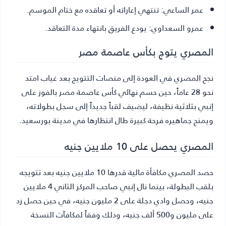
عمر الساعي:
تنتهي إعاراته أو تعاقده مع ختام الموسم.
عمرو السعداوي:
يودع الفريق بانتهاء مدة التعاقد.
المصري يتوج بكأس عاصمة مصر
نجح المصري في العودة إلى منصات التتويج بعد غياب امتد
نحو 28 عاماً، حين حسم نهائي كأس عاصمة مصر بالفوز على
إنبي بثلاثية نظيفة، ليضيف لقباً جديداً إلى سجل بطولاته،
ويمنح جماهيره فرحة كبيرة طال انتظارها في مدينة بورسعيد.
المصري يحصل على 10 ملايين جنيه
حصد المصري مكافأة مالية قدرها 10 ملايين جنيه بعد تتويجه
بلقب البطولة، بينما نال إنبي صاحب المركز الثاني 4 ملايين
جنيه، وحصل وادي دجلة على 2 مليون جنيه، في حين حصل زد
على مليون و500 ألف جنيه، وذلك وفقاً لمكافآت النسخة