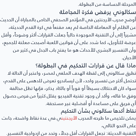
مرحلة الحساسة من البطولة.
كالوني يرفض فكرة المجاملة
ضح مدرب الأرجنتين في المؤتمر الصحفي الخاص بالمباراة أن الحديث
 الظلم أو المعاملة الخاصة لم يعد مقنعاً في كرة القدم الحديثة،
يراً إلى أن التقنية الموجودة حالياً جعلت القرارات أكثر وضوحاً، وأقل
ضة للتأويل، كما شدد على أن قوانين اللعبة أصبحت معلنة للجميع،
ن التفسير البشري للأحداث هو ما يفتح باب الجدل في كثير من
أحيان.
اذا قال عن قرارات التحكيم في البطولة؟
رق سكالوني إلى لقطة الهدف الملغي لمصر، واعتبر أن الحالة لا
تمل أكثر من تفسير واحد، لأن ليساندرو تعرض للدهس على القدم،
اء كان الاحتكاك بسيطاً أو قوياً أو بالكاد يذكر، فإنها تظل مخالفة
ق ما قاله، وأكد أن وجود تقنية الفيديو يقلل كثيراً من فرص حصول
 فريق على مساعدة أو أفضلية غير مستحقة.
اط أكدها سكالوني بشأن التحكيم
كن تلخيص ما طرحه المدرب
الأرجنتين
ي في عدة نقاط واضحة، جاءت
ى النحو التالي،
تقنية الحديثة:
تجعل القرارات أقل جدلاً، وتحد من ازدواجية التفسير.