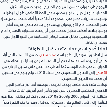
عباً، مع تركيز واضح على الانضباط الدفاعي والتنظيم الجماعي، وفي
هجوم كان مروان محسن المهاجم الصريح الوحيد ضمن التشكيل
مختار، ما جعل خيارات كوبر محدودة في الخط الأمامي طوال البطولة.
هدت مباريات مصر في المجموعة أداءً صعباً أمام منتخبات قوية، إذ
ر المنتخب أمام الأوروجواي بهدف دون رد، ثم تلقى هزيمة أمام
سيا بثلاثة أهداف مقابل هدف، قبل أن يختتم مشواره بالخسارة أمام
سعودية بهدفين مقابل هدف، ليغادر المسابقة من الدور الأول دون
د أي نقاط.
ماذا طُرح اسم عماد متعب قبل البطولة؟
ل انطلاق المونديال، ظهر اسم
عماد متعب
ضمن الأسماء التي أراد
ني أبو ريدة استدعاءها، رغم أن اللاعب لم يكن يشارك بانتظام في
مباريات في ذلك الوقت، كما أنه كان قد انتقل على سبيل الإعارة من
أهلي
إلى التعاون السعودي في شتاء 2018، ولم ينجح في تسجيل
 هدف مع الفريق السعودي.
اءت فكرة ضم متعب بهدف تكريمه، بوصفه أحد أبرز عناصر الجيل
ذهبي للمنتخب المصري الذي توج بكأس أمم أفريقيا ثلاث مرات
متتالية في أعوام 2006 و2008 و2010، في وقت لم يحالفه الحظ فيه
تأهل إلى كأس العالم خلال مسيرته الدولية، وهو ما منح الفكرة بعداً