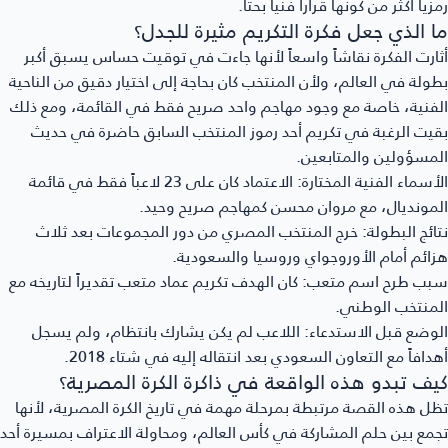
زياً أكثر من كونها قراراً فنياً بحتاً.
ا الذي جعل فكرة التكريم مثيرة للجدل؟
ارت الفكرة نقاشاً واسعاً لأنها جاءت في توقيت حساس يسبق أكبر
ولة في العالم، ولأن المنتخب كان بحاجة إلى اختيار دقيق من الناحية
فنية، خاصة مع وجود مهاجم واحد صريح فقط في القائمة، ومع ذلك
يت الرغبة في تكريم أحد رموز المنتخب السابق حاضرة في حديث
مسؤولين والمتابعين.
أسماء الفنية المختارة:
الاعتماد كان على 23 لاعباً فقط في قائمة
مونديال، مع مروان محسن كمهاجم صريح وحيد.
ائج البطولة:
خرج المنتخب المصري من دور المجموعات بعد ثلاث
ائم أمام الأوروجواي وروسيا والسعودية.
بب طرح اسم متعب:
كان الهدف تكريم عماد متعب تقديراً لتاريخه مع
منتخب الوطني.
وضع قبل الاستدعاء:
اللاعب لم يكن يشارك بانتظام، ولم يسجل
دافاً مع التعاون السعودي بعد انتقاله إليه في شتاء 2018.
يف تبدو هذه الواقعة في ذاكرة الكرة المصرية؟
ل هذه القصة مرتبطة بمرحلة مهمة في تاريخ الكرة المصرية، لأنها
مع بين حلم المشاركة في كأس العالم، ومحاولة الاعتراف بمسيرة أحد