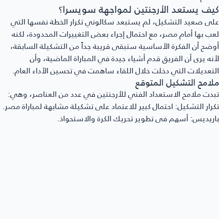
يف يستعد الأرجنتين لمواجهة سويسرا؟
ى صعيد التشكيل، لم يستبعد سكالوني تكرار الخطة نفسها التي
ب بها أمام مصر، مع احتمال إجراء بعض التغييرات المحدودة، لكنه
ضح أن الفكرة الأساسية ستبقى قريبة جداً من التشكيلة السابقة،
نه يرى أن الفريق قدم أشياء جيدة في المباراة الماضية، وأن
تعديلات التي دخلت خلال اللقاء ساهمت في تحسين الأداء العام.
لامح التشكيل المتوقع
دت ملامح الاستعداد الفني للأرجنتين في عدد من العناصر، وهي:
رار التشكيل:
احتمال كبير للاعتماد على تشكيلة مشابهة لمباراة مصر.
ريديس:
أسهم في تطوير تحريك الكرة والاستحواذ.
ك أليستر:
ظهر بصورة أفضل بعد التغييرات.
استقرار:
يفضل الجهاز الفني عدم إحداث تغييرات كبيرة قبل مواجهة
وية مثل
سويسرا
.
ماذا يرفض سكالوني وصف سويسرا بالفريق السهل؟
دى مدرب الأرجنتين احتراماً واضحاً للمنتخب السويسري، مؤكداً أنه لا
جد فريق سهل في هذه المرحلة، وأن سويسرا تملك الخبرة والقدرة
ى منافسة أفضل المنتخبات، كما ذكّر بأنها أطاحت بكولومبيا التي
مت بدورها بطولة مميزة، وهو ما يجعل المواجهة المقبلة أكثر