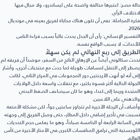
لة مصر:
اعتبرها مخالفة واضحة على ليساندرو، ولا مجال فيها
ختلاف الرأي.
رة المجاملة:
نفى أن تكون هناك محاباة لفريق بعينه في مونديال
202
تفسير الإنساني:
رأى أن الجدل يحدث غالباً بسبب قراءة الناس
أحداث، لا بسبب الواقع نفسه.
لطريق إلى ربع النهائي لم يكن سهلاً
دث سكالوني أيضاً عن الإرهاق الناتج من السفر، موضحاً أن فريقه لم
طر إلى التنقل لمسافات طويلة كما حدث مع منتخبات أخرى، وأشار
ى أنه لو أنهت الأرجنتين دور المجموعات في المركز الثاني، لكانت
جولة الحالية أكثر قسوة بكثير، مع تنقلات واسعة داخل الولايات
متحدة وربما إلى كندا، وهو ما كان سيضاعف الضغط البدني
لذهني على اللاعبين.
ضاف أن الرحلة الأخيرة لم تتجاوز ساعتين جواً، لكن مشكلة الأمتعة
ببت في تأخير إضافي داخل المطار، حتى وصل الفريق إلى وجهته
 الساعة الرابعة أو الخامسة صباحاً، وهو ما يعكس حجم التحديات
لوجستية التي ترافق المنافسات الكبرى في الأمتار الأخيرة من كأس
عالم.