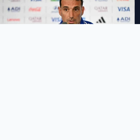
طارق الأحمدي
3:46 مساءً
السبت 11 يوليو 2026
−
+
حجم الخط
شارك الخبر
مواجهة الأرجنتين وسويسرا
تفرض نفسها بقوة قبل ربع نهائي
كأس العالم 2026، بعدما تحدث ليونيل سكالوني عن التحكيم،