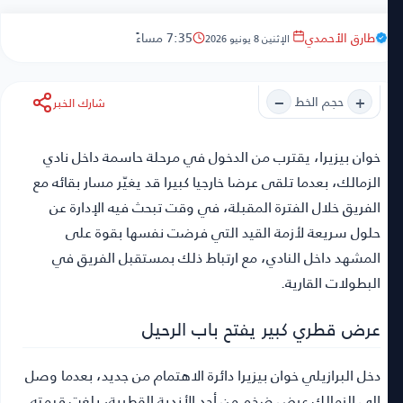
طارق الأحمدي
7:35 مساءً
الإثنين 8 يونيو 2026
−
+
حجم الخط
شارك الخبر
خوان بيزيرا
، يقترب من الدخول في مرحلة حاسمة داخل نادي
الزمالك، بعدما تلقى عرضا خارجيا كبيرا قد يغيّر مسار بقائه مع
الفريق خلال الفترة المقبلة، في وقت تبحث فيه الإدارة عن
حلول سريعة لأزمة القيد التي فرضت نفسها بقوة على
المشهد داخل النادي، مع ارتباط ذلك بمستقبل الفريق في
البطولات القارية.
عرض قطري كبير يفتح باب الرحيل
دخل البرازيلي خوان بيزيرا دائرة الاهتمام من جديد، بعدما وصل
إلى الزمالك عرض ضخم من أحد الأندية القطرية، بلغت قيمته