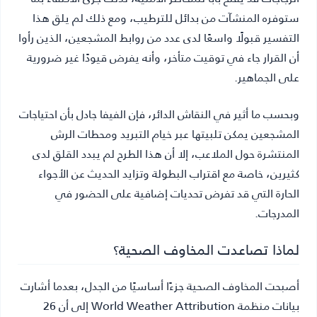
ستوفره المنشآت من بدائل للترطيب، ومع ذلك لم يلق هذا
التفسير قبولًا واسعًا لدى عدد من روابط المشجعين، الذين رأوا
أن القرار جاء في توقيت متأخر، وأنه يفرض قيودًا غير ضرورية
على الجماهير.
وبحسب ما أثير في النقاش الدائر، فإن الفيفا جادل بأن احتياجات
المشجعين يمكن تلبيتها عبر خيام التبريد ومحطات الرش
المنتشرة حول الملاعب، إلا أن هذا الطرح لم يبدد القلق لدى
كثيرين، خاصة مع اقتراب البطولة وتزايد الحديث عن الأجواء
الحارة التي قد تفرض تحديات إضافية على الحضور في
المدرجات.
لماذا تصاعدت المخاوف الصحية؟
أصبحت المخاوف الصحية جزءًا أساسيًا من الجدل، بعدما أشارت
بيانات منظمة World Weather Attribution إلى أن 26