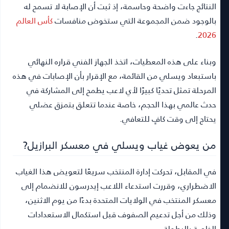
النتائج جاءت واضحة وحاسمة، إذ ثبت أن الإصابة لا تسمح له
بالوجود ضمن المجموعة التي ستخوض منافسات
كأس العالم
.
2026
وبناء على هذه المعطيات، اتخذ الجهاز الفني قراره النهائي
باستبعاد ويسلي من القائمة، مع الإقرار بأن الإصابات في هذه
المرحلة تمثل تحديًا كبيرًا لأي لاعب يطمح إلى المشاركة في
حدث عالمي بهذا الحجم، خاصة عندما تتعلق بتمزق عضلي
يحتاج إلى وقت كافٍ للتعافي.
من يعوض غياب ويسلي في معسكر البرازيل?
في المقابل، تحركت إدارة المنتخب سريعًا لتعويض هذا الغياب
الاضطراري، وقررت استدعاء اللاعب إيدرسون للانضمام إلى
معسكر المنتخب في الولايات المتحدة بدءًا من يوم الاثنين،
وذلك من أجل تدعيم الصفوف قبل استكمال الاستعدادات
الخاصة بالبطولة.