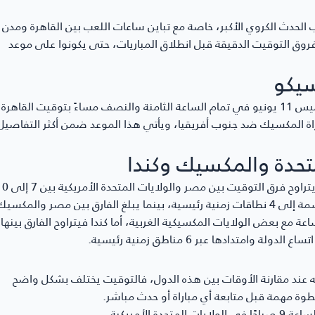
 الحدث الكروي الأكبر، خاصة مع تباين ساعات اللعب بين القاهرة ومدن
وق التوقيت الدقيقة قبل انطلاق المباريات، حتى يكونوا على موعد
سيكو
تتجه الأنظار إلى الحفل الخاص بانطلاق كأس العالم، والمقرر له يوم الخميس 11 يونيو في تمام الساعة الثامنة والنصف مساءً بتوقيت القاهرة
كسيكو، وذلك قبل 90 دقيقة من بدء مباراة المكسيك ضد جنوب أفريقيا، ويأتي هذا الموعد ضمن أكثر التفاصيل
تحدة والمكسيك وكندا
تختلف مواعيد المتابعة من دولة إلى أخرى بحسب الموقع الجغرافي، إذ يتراوح فرق التوقيت بين م
مقسمة إلى 4 نطاقات زمنية رئيسية، بينما يبلغ الفارق بين مصر والمكسيك
عات كاملة بالنسبة للعاصمة مكسيكو سيتي، وقد يصل إلى 11 ساعة مع بعض الولايات المكسيكية الغربية، أما كندا فيتراوح الفارق بينها
سه عند مقارنة الأوقات بين هذه الدول، فالتوقيت يختلف بشكل واضح
وة مهمة قبل متابعة أي مباراة أو حدث مباشر.