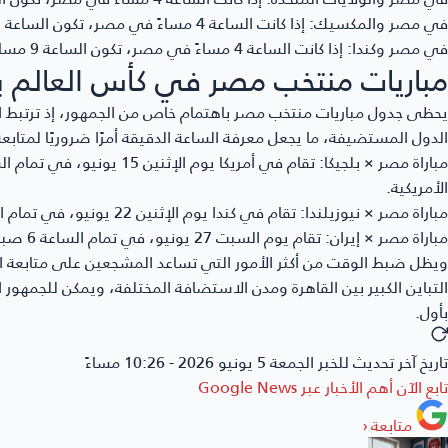
في مصر والمكسيك:
إذا كانت الساعة 4 مساءً في مصر، تكون الساعة 7 صباحًا في المكسيك.
في مصر وكندا:
إذا كانت الساعة 4 مساءً في مصر، تكون الساعة 9 مساءً في كندا.
مباريات منتخب مصر في كأس العالم ب
يحظى جدول مباريات منتخب مصر باهتمام خاص من الجمهور، إذ ترتبط ال
الدول المستضيفة، ما يجعل معرفة الساعة الدقيقة أمرًا ضروريًا لمتابع
مباراة مصر × بلجيكا:
الأمريكية.
مباراة مصر × نيوزيلندا:
تقام في كندا يوم الإثنين 22 يونيو، في تمام الساعة 4 فجراً بتوقيت القاهرة، و9 مساءً بتوقيت كندا.
مباراة مصر × إيران:
تقام يوم السبت 27 يونيو، في تمام الساعة 6 صباحًا بتوقيت القاهرة، و11 مساءً بتوقيت الولايات المتحدة الأمريكية.
ويظل ضبط الوقت من أكثر الأمور التي تساعد المشجعين على متابعة الم
التباين الكبير بين القاهرة ومدن الاستضافة المختلفة، ويمكن للجمهور ا
بأول.
تاريخ آخر تحديث للخبر
الجمعة 5 يونيو 2026 - 10:26 مساءً
تابع الآن أهم الأخبار عبر
Google News
متابعة
‹