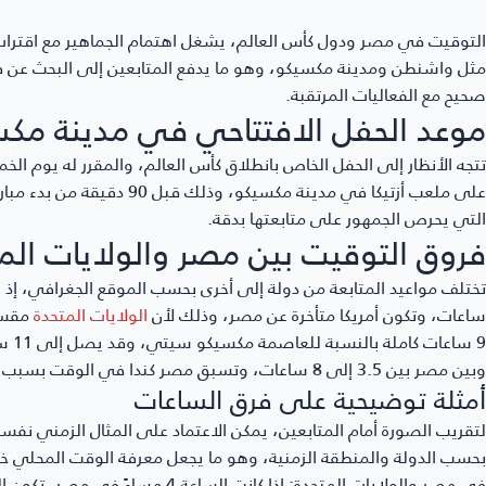
التوقيت في مصر ودول كأس العالم
، يشغل اهتمام الجماهير مع اقتراب
مثل واشنطن ومدينة مكسيكو، وهو ما يدفع المتابعين إلى البحث عن فر
صحيح مع الفعاليات المرتقبة.
موعد الحفل الافتتاحي في مدينة مك
على ملعب أزتيكا في مدينة م
التي يحرص الجمهور على متابعتها بدقة.
فروق التوقيت بين مصر والولايات الم
ساعات، وتكون أمريكا متأخرة عن مصر، وذلك لأن
الولايات المتحدة
9 سا
وبين مصر بين 3.5 إلى 8 ساعات، وتسبق مصر كندا في الوقت بسبب اتساع الدولة وامتدادها عبر 6 مناطق زمنية رئيسية.
أمثلة توضيحية على فرق الساعات
لتقريب الصورة أمام المتابعين، يمكن الاعتماد على المثال الزمني نف
بحسب الدولة والمنطقة الزمنية، وهو ما يجعل معرفة الوقت المحلي خط
في مصر والولايات المتحدة:
إذا كانت الساعة 4 مساءً في مصر، تكون الساعة 9 صباحًا في الولايات المتحدة الأمريكية.