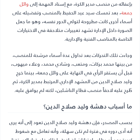
بإعفائه من منصب مدير الكرة، مع إسناد المهمة إلى
وائل
جمعة
، بعد تمسك سيد عيد الحفيظ بالمنصب وتفضيله على
أسماء أخرى كانت مطروحة لتولي الدور نفسه، وهو ما جعل
الصورة داخل الإدارة تشهد تغييرات متلاحقة في الاختيارات
الخاصة بالمناصب الفنية والإدارية.
وجاءت تلك التحركات بعد تداول عدة أسماء مرشحة للمنصب،
من بينها محمد بركات، ومتعب، وشادي محمد، وعلاء ميهوب،
قبل أن يستقر الرأي في النهاية على وائل جمعة، بينما خرج
وليد صلاح الدين من المشهد الإداري المرتبط بمدير الكرة، ثم
طُرح عليه لاحقاً منصب قطاع الناشئين، لكنه لم يوافق عليه.
ما أسباب دهشة وليد صلاح الدين؟
بحسب المصدر، فإن دهشة وليد صلاح الدين تعود إلى أنه يرى
أنه أدى دوره في فترة لم تكن سهلة، وأنه تعامل مع ضغوط
كبيرة دون أن يطلب امتيازات إضافية، لذلك فإن قرار الاستغناء