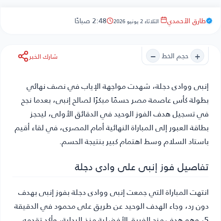
طارق الأحمدي
2:48 صباحًا
الثلاثاء 2 يونيو 2026
−
+
حجم الخط
شارك الخبر
إنبى ووادى دجلة
، شهدت مواجهة الإياب في نصف نهائي
بطولة كأس عاصمة مصر حسمًا مبكرًا لصالح إنبى، بعدما نجح
في تسجيل هدف الفوز الوحيد في الدقائق الأولى، ليحجز
بطاقة العبور إلى المباراة النهائية أمام المصرى، في لقاء أقيم
باستاد السلام وسط اهتمام كبير بنتيجة الحسم.
تفاصيل فوز إنبى على وادى دجلة
انتهت المباراة التي جمعت إنبى ووادى دجلة بفوز إنبى بهدف
دون رد، وجاء الهدف الوحيد عن طريق على محمود في الدقيقة
5، وهو هدف منح الفريق الأفضلية منذ البداية، وأكد تقدمه